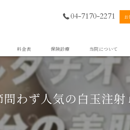
04-7170-2271
お
料金表
保険診療
当院について
美肌
小顔
節問わず人気の白玉注射💉
二重顎
黒ずみ
スキンケア