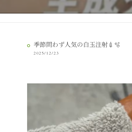
季節問わず人気の白玉注射💉🫧
2025/12/23