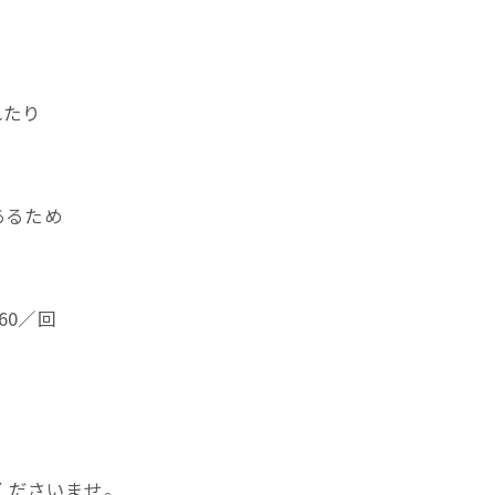
。
れたり
あるため
60／回
くださいませ。