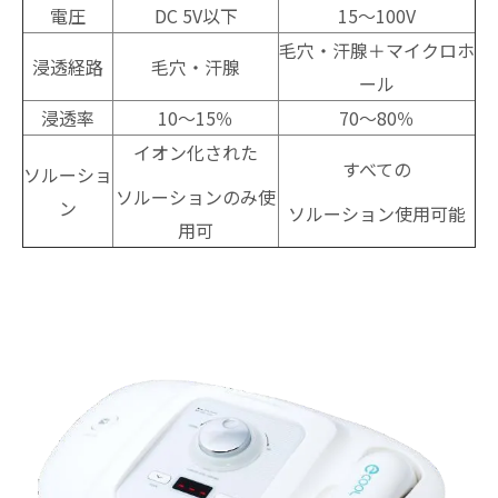
電圧
DC 5V以下
15～100V
毛穴・汗腺＋マイクロホ
浸透経路
毛穴・汗腺
ール
浸透率
10～15％
70～80％
イオン化された
すべての
ソルーショ
ソルーションのみ使
ン
ソルーション使用可能
用可