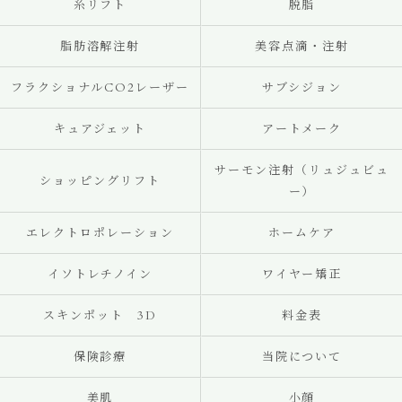
糸リフト
脱脂
脂肪溶解注射
美容点滴・注射
フラクショナルCO2レーザー
サブシジョン
キュアジェット
アートメーク
サーモン注射（リュジュビュ
ショッピングリフト
ー）
エレクトロポレーション
ホームケア
イソトレチノイン
ワイヤー矯正
スキンポット 3D
料金表
保険診療
当院について
美肌
小顔