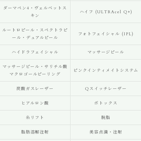
ダーマペン4・ヴェルベットス
ハイフ (ULTRAcel Q+)
キン
ルートロピール・スペクトラピ
フォトフェイシャル (IPL)
ール・デュアルピール
ハイドラフェイシャル
マッサージピール
マッサージピール・サリチル酸
ピンクインティメイトシステム
マクロゴールピーリング
炭酸ガスレーザー
Qスイッチレーザー
ヒアルロン酸
ボトックス
糸リフト
脱脂
脂肪溶解注射
美容点滴・注射