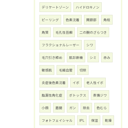
デリケートゾーン
ハイドロキノン
ピーリング
色素沈着
関節部
角栓
角質
毛孔性苔癬
二の腕のざらつき
フラクショナルレーザー
シワ
毛穴引き締め
肌診断機
シミ
赤み
敏感肌
毛細血管
切除
炎症後色素沈着
イボ
老人性イボ
脂漏性角化症
ボトックス
表情ジワ
小顔
眉間
ガン
除去
色むら
フォトフェイシャル
IPL
保湿
乾燥