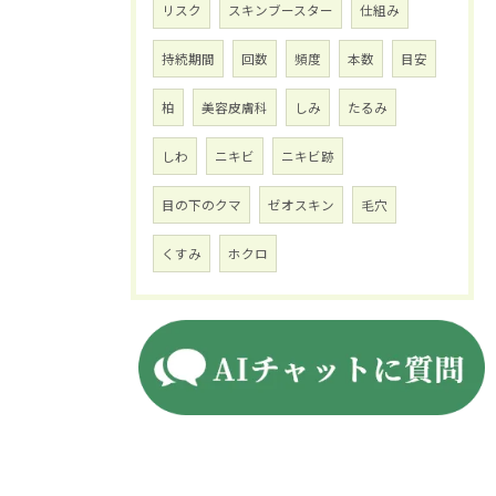
リスク
スキンブースター
仕組み
持続期間
回数
頻度
本数
目安
柏
美容皮膚科
しみ
たるみ
しわ
ニキビ
ニキビ跡
目の下のクマ
ゼオスキン
毛穴
くすみ
ホクロ