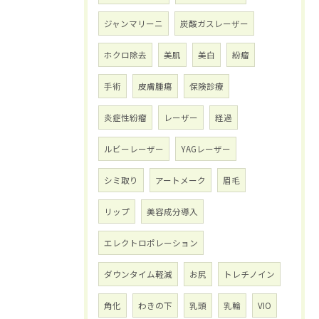
ジャンマリーニ
炭酸ガスレーザー
ホクロ除去
美肌
美白
紛瘤
手術
皮膚腫瘍
保険診療
炎症性紛瘤
レーザー
経過
ルビーレーザー
YAGレーザー
シミ取り
アートメーク
眉毛
リップ
美容成分導入
エレクトロポレーション
ダウンタイム軽減
お尻
トレチノイン
角化
わきの下
乳頭
乳輪
VIO