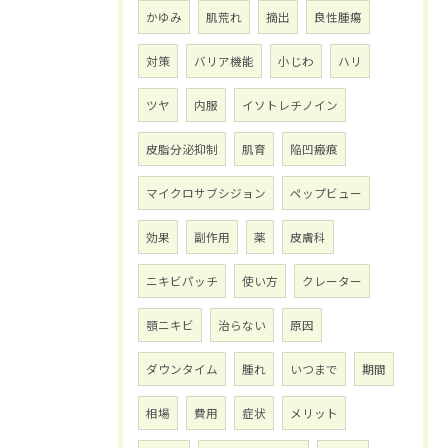
かゆみ
肌荒れ
摘出
良性腫瘍
対策
バリア機能
小じわ
ハリ
ツヤ
内服
イソトレチノイン
皮脂分泌抑制
肌育
陥凹瘢痕
マイクロサブシジョン
ペップビュー
効果
副作用
薬
皮膚科
ニキビパッチ
使い方
クレーター
顎ニキビ
治らない
原因
ダウンタイム
腫れ
いつまで
期間
相場
費用
症状
メリット