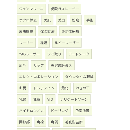
ジャンマリーニ
炭酸ガスレーザー
ホクロ除去
美肌
美白
紛瘤
手術
皮膚腫瘍
保険診療
炎症性紛瘤
レーザー
経過
ルビーレーザー
YAGレーザー
シミ取り
アートメーク
眉毛
リップ
美容成分導入
エレクトロポレーション
ダウンタイム軽減
お尻
トレチノイン
角化
わきの下
乳頭
乳輪
VIO
デリケートゾーン
ハイドロキノン
ピーリング
色素沈着
関節部
角栓
角質
毛孔性苔癬