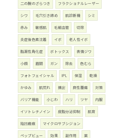
二の腕のざらつき
フラクショナルレーザー
シワ
毛穴引き締め
肌診断機
シミ
赤み
敏感肌
毛細血管
切除
炎症後色素沈着
イボ
老人性イボ
脂漏性角化症
ボトックス
表情ジワ
小顔
眉間
ガン
除去
色むら
フォトフェイシャル
IPL
保湿
乾燥
かゆみ
肌荒れ
摘出
良性腫瘍
対策
バリア機能
小じわ
ハリ
ツヤ
内服
イソトレチノイン
皮脂分泌抑制
肌育
陥凹瘢痕
マイクロサブシジョン
ペップビュー
効果
副作用
薬