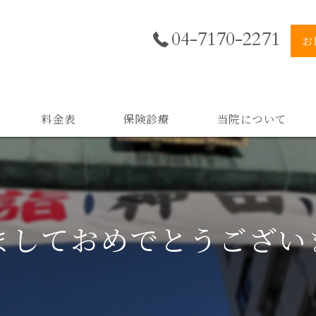
04-7170-2271
お
料金表
保険診療
当院について
美肌
小顔
ましておめでとうござい
二重顎
黒ずみ
スキンケア