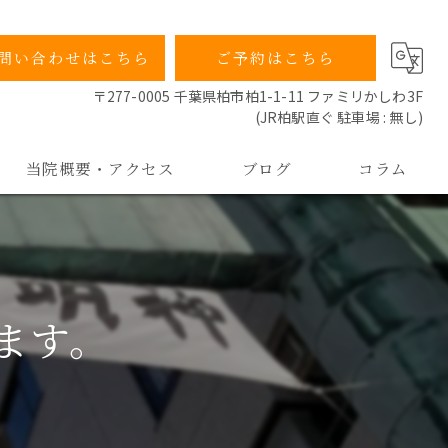
問い合わせはこちら
ご予約はこちら
〒277-0005 千葉県柏市柏1-1-11 ファミリかしわ3F
(JR柏駅直ぐ 駐車場 : 無し)
当院概要・アクセス
ブログ
コラム
当院の特徴
院長ごあいさつ
ます。
よくあるご質問