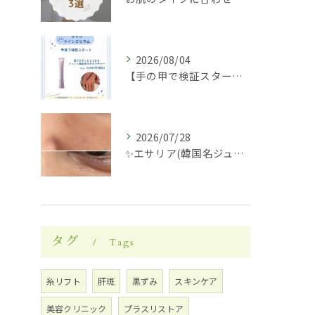
2026/08/04
【手の甲で検証スタート】✋✨
2026/07/28
✨エサリア(韓国名ジュブアセル)導入します✨
タグ
Tags
糸リフト
肝斑
黒ずみ
スキンケア
美容クリニック
プラスリストア