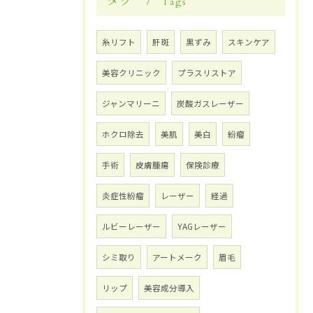
タグ
Tags
糸リフト
肝斑
黒ずみ
スキンケア
美容クリニック
プラスリストア
ジャンマリーニ
炭酸ガスレーザー
ホクロ除去
美肌
美白
紛瘤
手術
皮膚腫瘍
保険診療
炎症性紛瘤
レーザー
経過
ルビーレーザー
YAGレーザー
シミ取り
アートメーク
眉毛
リップ
美容成分導入