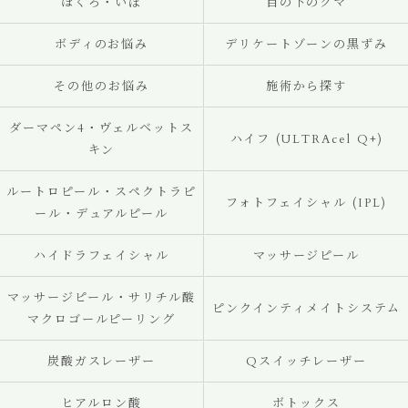
ほくろ・いぼ
目の下のクマ
ボディのお悩み
デリケートゾーンの黒ずみ
その他のお悩み
施術から探す
ダーマペン4・ヴェルベットス
ハイフ (ULTRAcel Q+)
キン
ルートロピール・スペクトラピ
フォトフェイシャル (IPL)
ール・デュアルピール
ハイドラフェイシャル
マッサージピール
マッサージピール・サリチル酸
ピンクインティメイトシステム
マクロゴールピーリング
炭酸ガスレーザー
Qスイッチレーザー
ヒアルロン酸
ボトックス