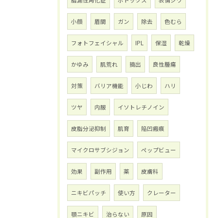
脂漏性角化症
ボトックス
表情ジワ
小顔
眉間
ガン
除去
色むら
フォトフェイシャル
IPL
保湿
乾燥
かゆみ
肌荒れ
摘出
良性腫瘍
対策
バリア機能
小じわ
ハリ
ツヤ
内服
イソトレチノイン
皮脂分泌抑制
肌育
陥凹瘢痕
マイクロサブシジョン
ペップビュー
効果
副作用
薬
皮膚科
ニキビパッチ
使い方
クレーター
顎ニキビ
治らない
原因