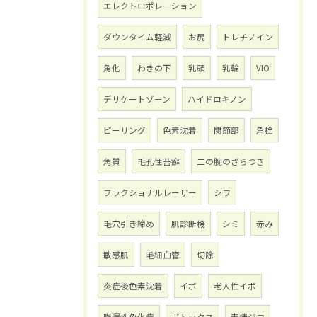
エレクトロポレーション
ダウンタイム軽減
お尻
トレチノイン
角化
わきの下
乳頭
乳輪
VIO
デリケートゾーン
ハイドロキノン
ピーリング
色素沈着
関節部
角栓
角質
毛孔性苔癬
二の腕のざらつき
フラクショナルレーザー
シワ
毛穴引き締め
肌診断機
シミ
赤み
敏感肌
毛細血管
切除
炎症後色素沈着
イボ
老人性イボ