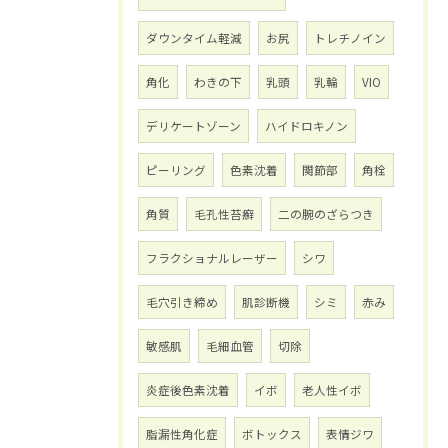
ダウンタイム軽減
お尻
トレチノイン
角化
わきの下
乳頭
乳輪
VIO
デリケートゾーン
ハイドロキノン
ピーリング
色素沈着
関節部
角栓
角質
毛孔性苔癬
二の腕のざらつき
フラクショナルレーザー
シワ
毛穴引き締め
肌診断機
シミ
赤み
敏感肌
毛細血管
切除
炎症後色素沈着
イボ
老人性イボ
脂漏性角化症
ボトックス
表情ジワ