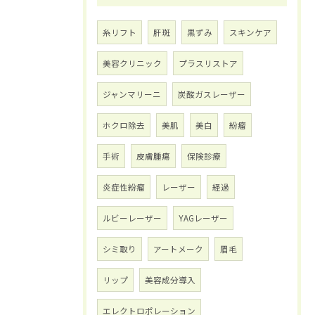
糸リフト
肝斑
黒ずみ
スキンケア
美容クリニック
プラスリストア
ジャンマリーニ
炭酸ガスレーザー
ホクロ除去
美肌
美白
紛瘤
手術
皮膚腫瘍
保険診療
炎症性紛瘤
レーザー
経過
ルビーレーザー
YAGレーザー
シミ取り
アートメーク
眉毛
リップ
美容成分導入
エレクトロポレーション