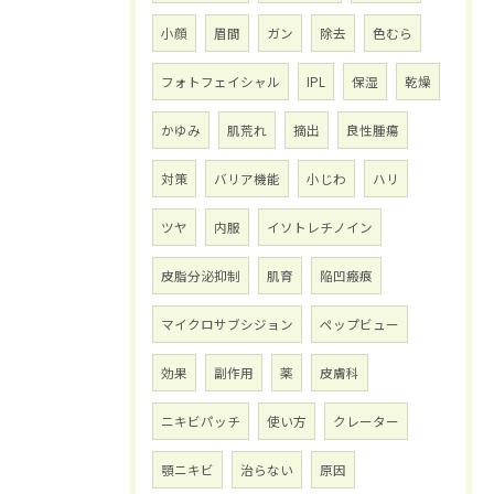
小顔
眉間
ガン
除去
色むら
フォトフェイシャル
IPL
保湿
乾燥
かゆみ
肌荒れ
摘出
良性腫瘍
対策
バリア機能
小じわ
ハリ
ツヤ
内服
イソトレチノイン
皮脂分泌抑制
肌育
陥凹瘢痕
マイクロサブシジョン
ペップビュー
効果
副作用
薬
皮膚科
ニキビパッチ
使い方
クレーター
顎ニキビ
治らない
原因