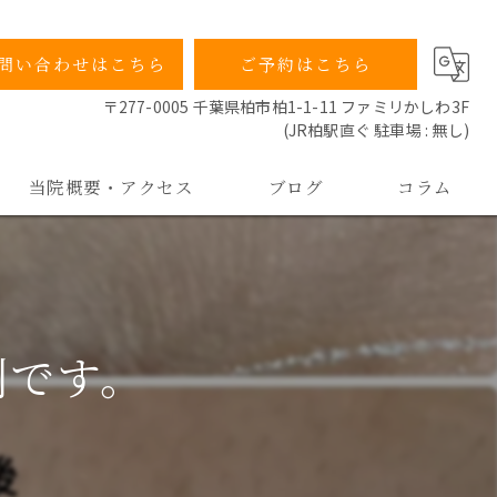
問い合わせはこちら
ご予約はこちら
〒277-0005 千葉県柏市柏1-1-11 ファミリかしわ3F
(JR柏駅直ぐ 駐車場 : 無し)
当院概要・アクセス
ブログ
コラム
当院の特徴
院長ごあいさつ
例です。
よくあるご質問