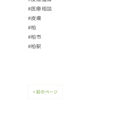
#医療相談
#皮膚
#柏
#柏市
#柏駅
< 前のページ