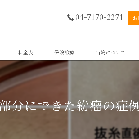
04-7170-2271
お
料金表
保険診療
当院について
美肌
小顔
部分にできた紛瘤の症
二重顎
黒ずみ
スキンケア