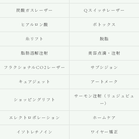
炭酸ガスレーザー
Qスイッチレーザー
ヒアルロン酸
ボトックス
糸リフト
脱脂
脂肪溶解注射
美容点滴・注射
フラクショナルCO2レーザー
サブシジョン
キュアジェット
アートメーク
サーモン注射（リュジュビュ
ショッピングリフト
ー）
エレクトロポレーション
ホームケア
イソトレチノイン
ワイヤー矯正