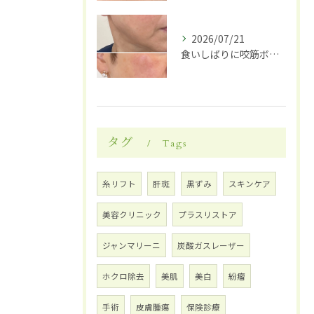
2026/07/21
食いしばりに咬筋ボトックス
タグ
Tags
糸リフト
肝斑
黒ずみ
スキンケア
美容クリニック
プラスリストア
ジャンマリーニ
炭酸ガスレーザー
ホクロ除去
美肌
美白
紛瘤
手術
皮膚腫瘍
保険診療