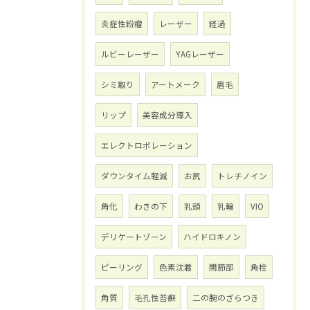
炎症性紛瘤
レーザー
経過
ルビーレーザー
YAGレーザー
シミ取り
アートメーク
眉毛
リップ
美容成分導入
エレクトロポレーション
ダウンタイム軽減
お尻
トレチノイン
角化
わきの下
乳頭
乳輪
VIO
デリケートゾーン
ハイドロキノン
ピーリング
色素沈着
関節部
角栓
角質
毛孔性苔癬
二の腕のざらつき