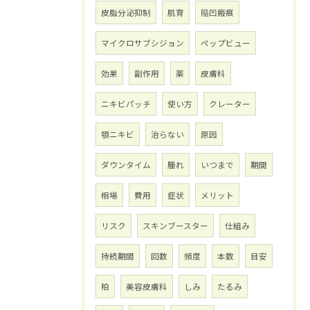
皮脂分泌抑制
肌育
陥凹瘢痕
マイクロサブシジョン
ペップビュー
効果
副作用
薬
皮膚科
ニキビパッチ
使い方
クレーター
顎ニキビ
治らない
原因
ダウンタイム
腫れ
いつまで
期間
相場
費用
症状
メリット
リスク
スキンブースター
仕組み
持続期間
回数
頻度
本数
目安
柏
美容皮膚科
しみ
たるみ