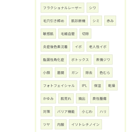
フラクショナルレーザー
シワ
毛穴引き締め
肌診断機
シミ
赤み
敏感肌
毛細血管
切除
炎症後色素沈着
イボ
老人性イボ
脂漏性角化症
ボトックス
表情ジワ
小顔
眉間
ガン
除去
色むら
フォトフェイシャル
IPL
保湿
乾燥
かゆみ
肌荒れ
摘出
良性腫瘍
対策
バリア機能
小じわ
ハリ
ツヤ
内服
イソトレチノイン