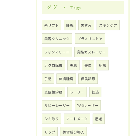
タグ
Tags
糸リフト
肝斑
黒ずみ
スキンケア
美容クリニック
プラスリストア
ジャンマリーニ
炭酸ガスレーザー
ホクロ除去
美肌
美白
紛瘤
手術
皮膚腫瘍
保険診療
炎症性紛瘤
レーザー
経過
ルビーレーザー
YAGレーザー
シミ取り
アートメーク
眉毛
リップ
美容成分導入