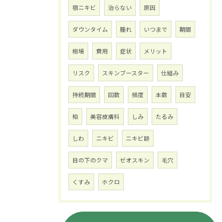
顎ニキビ
治らない
原因
ダウンタイム
腫れ
いつまで
期間
相場
費用
症状
メリット
リスク
スキンブースター
仕組み
持続期間
回数
頻度
本数
目安
柏
美容皮膚科
しみ
たるみ
しわ
ニキビ
ニキビ跡
目の下のクマ
ゼオスキン
毛穴
くすみ
ホクロ