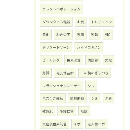
エレクトロポレーション
ダウンタイム軽減
お尻
トレチノイン
角化
わきの下
乳頭
乳輪
VIO
デリケートゾーン
ハイドロキノン
ピーリング
色素沈着
関節部
角栓
角質
毛孔性苔癬
二の腕のざらつき
フラクショナルレーザー
シワ
毛穴引き締め
肌診断機
シミ
赤み
敏感肌
毛細血管
切除
炎症後色素沈着
イボ
老人性イボ