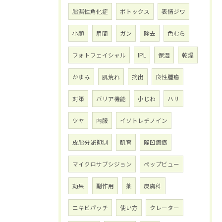
脂漏性角化症
ボトックス
表情ジワ
小顔
眉間
ガン
除去
色むら
フォトフェイシャル
IPL
保湿
乾燥
かゆみ
肌荒れ
摘出
良性腫瘍
対策
バリア機能
小じわ
ハリ
ツヤ
内服
イソトレチノイン
皮脂分泌抑制
肌育
陥凹瘢痕
マイクロサブシジョン
ペップビュー
効果
副作用
薬
皮膚科
ニキビパッチ
使い方
クレーター