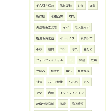
毛穴引き締め
肌診断機
シミ
赤み
敏感肌
毛細血管
切除
炎症後色素沈着
イボ
老人性イボ
脂漏性角化症
ボトックス
表情ジワ
小顔
眉間
ガン
除去
色むら
フォトフェイシャル
IPL
保湿
乾燥
かゆみ
肌荒れ
摘出
良性腫瘍
対策
バリア機能
小じわ
ハリ
ツヤ
内服
イソトレチノイン
皮脂分泌抑制
肌育
陥凹瘢痕