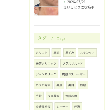
2026/07/21
食いしばりに咬筋ボトックス
タグ
Tags
糸リフト
肝斑
黒ずみ
スキンケア
美容クリニック
プラスリストア
ジャンマリーニ
炭酸ガスレーザー
ホクロ除去
美肌
美白
紛瘤
手術
皮膚腫瘍
保険診療
炎症性紛瘤
レーザー
経過