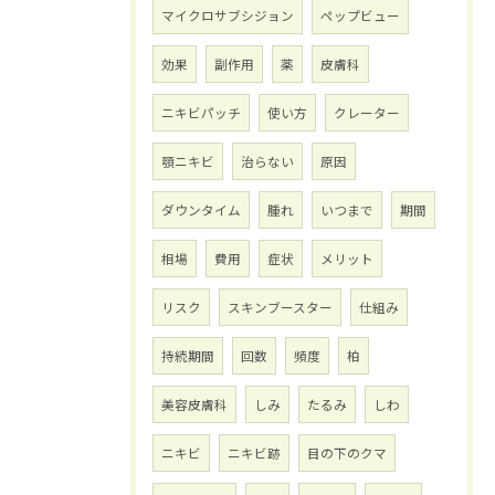
マイクロサブシジョン
ペップビュー
効果
副作用
薬
皮膚科
ニキビパッチ
使い方
クレーター
顎ニキビ
治らない
原因
ダウンタイム
腫れ
いつまで
期間
相場
費用
症状
メリット
リスク
スキンブースター
仕組み
持続期間
回数
頻度
柏
美容皮膚科
しみ
たるみ
しわ
ニキビ
ニキビ跡
目の下のクマ