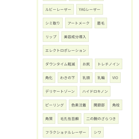
ルビーレーザー
YAGレーザー
シミ取り
アートメーク
眉毛
リップ
美容成分導入
エレクトロポレーション
ダウンタイム軽減
お尻
トレチノイン
角化
わきの下
乳頭
乳輪
VIO
デリケートゾーン
ハイドロキノン
ピーリング
色素沈着
関節部
角栓
角質
毛孔性苔癬
二の腕のざらつき
フラクショナルレーザー
シワ