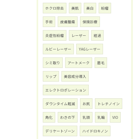
ホクロ除去
美肌
美白
紛瘤
手術
皮膚腫瘍
保険診療
炎症性紛瘤
レーザー
経過
ルビーレーザー
YAGレーザー
シミ取り
アートメーク
眉毛
リップ
美容成分導入
エレクトロポレーション
ダウンタイム軽減
お尻
トレチノイン
角化
わきの下
乳頭
乳輪
VIO
デリケートゾーン
ハイドロキノン