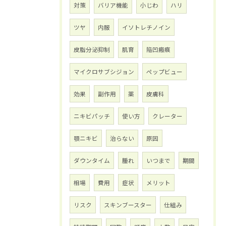
対策
バリア機能
小じわ
ハリ
ツヤ
内服
イソトレチノイン
皮脂分泌抑制
肌育
陥凹瘢痕
マイクロサブシジョン
ペップビュー
効果
副作用
薬
皮膚科
ニキビパッチ
使い方
クレーター
顎ニキビ
治らない
原因
ダウンタイム
腫れ
いつまで
期間
相場
費用
症状
メリット
リスク
スキンブースター
仕組み