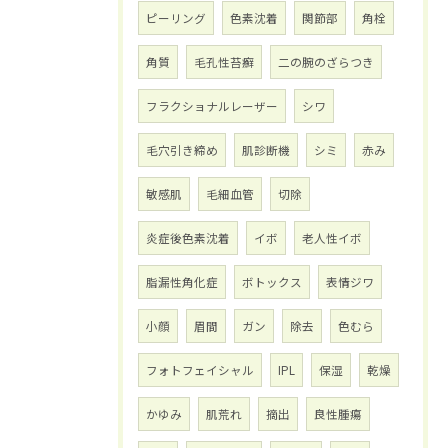
ピーリング
色素沈着
関節部
角栓
角質
毛孔性苔癬
二の腕のざらつき
フラクショナルレーザー
シワ
毛穴引き締め
肌診断機
シミ
赤み
敏感肌
毛細血管
切除
炎症後色素沈着
イボ
老人性イボ
脂漏性角化症
ボトックス
表情ジワ
小顔
眉間
ガン
除去
色むら
フォトフェイシャル
IPL
保湿
乾燥
かゆみ
肌荒れ
摘出
良性腫瘍