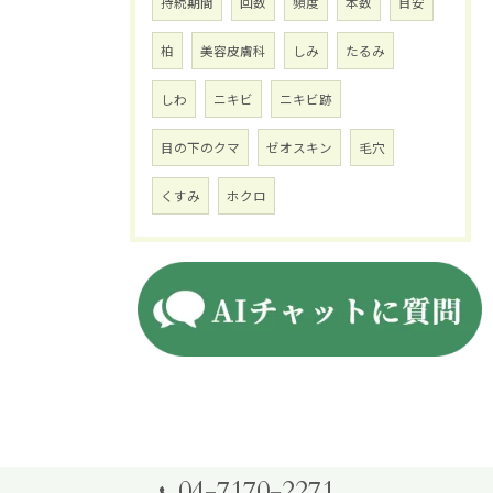
持続期間
回数
頻度
本数
目安
柏
美容皮膚科
しみ
たるみ
しわ
ニキビ
ニキビ跡
目の下のクマ
ゼオスキン
毛穴
くすみ
ホクロ
04-7170-2271