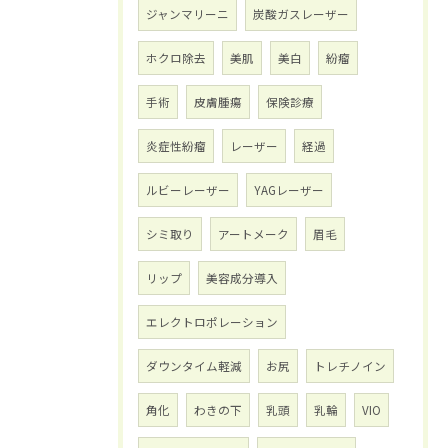
ジャンマリーニ
炭酸ガスレーザー
ホクロ除去
美肌
美白
紛瘤
手術
皮膚腫瘍
保険診療
炎症性紛瘤
レーザー
経過
ルビーレーザー
YAGレーザー
シミ取り
アートメーク
眉毛
リップ
美容成分導入
エレクトロポレーション
ダウンタイム軽減
お尻
トレチノイン
角化
わきの下
乳頭
乳輪
VIO