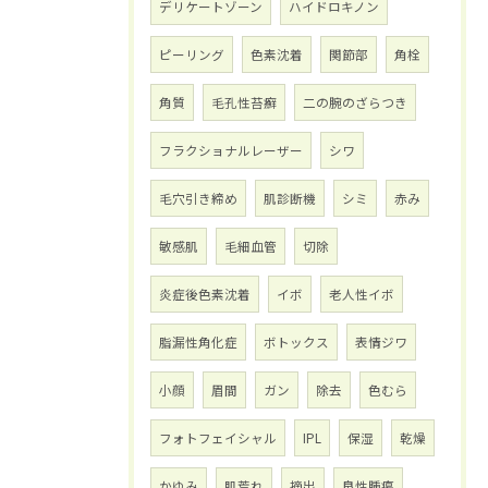
デリケートゾーン
ハイドロキノン
ピーリング
色素沈着
関節部
角栓
角質
毛孔性苔癬
二の腕のざらつき
フラクショナルレーザー
シワ
毛穴引き締め
肌診断機
シミ
赤み
敏感肌
毛細血管
切除
炎症後色素沈着
イボ
老人性イボ
脂漏性角化症
ボトックス
表情ジワ
小顔
眉間
ガン
除去
色むら
フォトフェイシャル
IPL
保湿
乾燥
かゆみ
肌荒れ
摘出
良性腫瘍