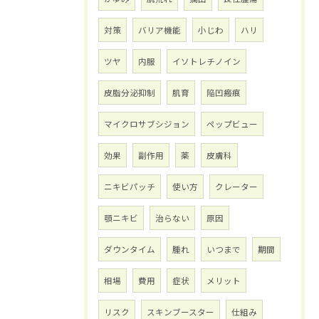
対策
バリア機能
小じわ
ハリ
ツヤ
内服
イソトレチノイン
皮脂分泌抑制
肌育
陥凹瘢痕
マイクロサブシジョン
ペップビュー
効果
副作用
薬
皮膚科
ニキビパッチ
使い方
クレーター
顎ニキビ
治らない
原因
ダウンタイム
腫れ
いつまで
期間
相場
費用
症状
メリット
リスク
スキンブースター
仕組み