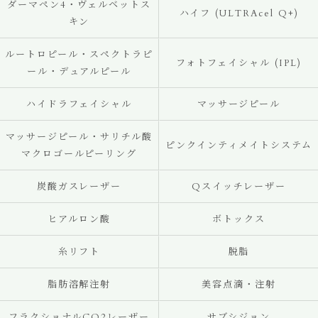
ダーマペン4・ヴェルベットス
ハイフ (ULTRAcel Q+)
キン
ルートロピール・スペクトラピ
フォトフェイシャル (IPL)
ール・デュアルピール
ハイドラフェイシャル
マッサージピール
マッサージピール・サリチル酸
ピンクインティメイトシステム
マクロゴールピーリング
炭酸ガスレーザー
Qスイッチレーザー
ヒアルロン酸
ボトックス
糸リフト
脱脂
脂肪溶解注射
美容点滴・注射
フラクショナルCO2レーザー
サブシジョン