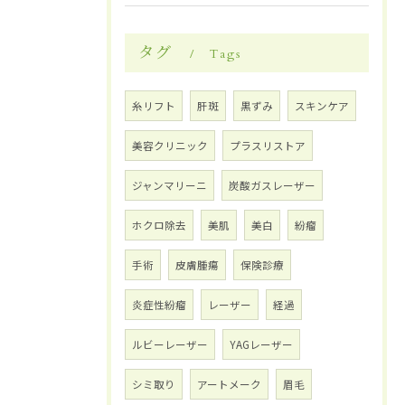
タグ
Tags
糸リフト
肝斑
黒ずみ
スキンケア
美容クリニック
プラスリストア
ジャンマリーニ
炭酸ガスレーザー
ホクロ除去
美肌
美白
紛瘤
手術
皮膚腫瘍
保険診療
炎症性紛瘤
レーザー
経過
ルビーレーザー
YAGレーザー
シミ取り
アートメーク
眉毛