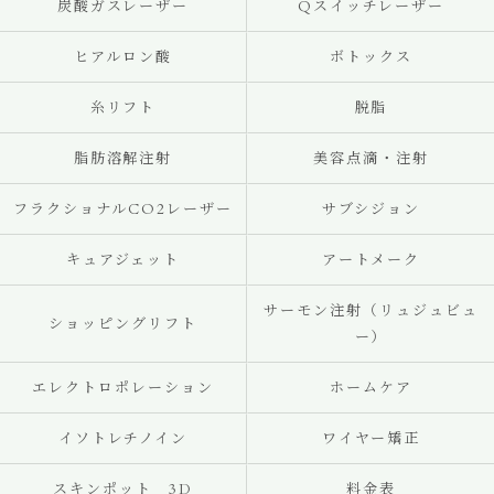
炭酸ガスレーザー
Qスイッチレーザー
ヒアルロン酸
ボトックス
糸リフト
脱脂
脂肪溶解注射
美容点滴・注射
フラクショナルCO2レーザー
サブシジョン
キュアジェット
アートメーク
サーモン注射（リュジュビュ
ショッピングリフト
ー）
エレクトロポレーション
ホームケア
イソトレチノイン
ワイヤー矯正
スキンポット 3D
料金表