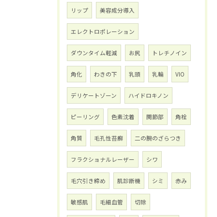
リップ
美容成分導入
エレクトロポレーション
ダウンタイム軽減
お尻
トレチノイン
角化
わきの下
乳頭
乳輪
VIO
デリケートゾーン
ハイドロキノン
ピーリング
色素沈着
関節部
角栓
角質
毛孔性苔癬
二の腕のざらつき
フラクショナルレーザー
シワ
毛穴引き締め
肌診断機
シミ
赤み
敏感肌
毛細血管
切除