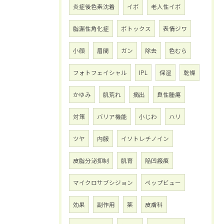
炎症後色素沈着
イボ
老人性イボ
脂漏性角化症
ボトックス
表情ジワ
小顔
眉間
ガン
除去
色むら
フォトフェイシャル
IPL
保湿
乾燥
かゆみ
肌荒れ
摘出
良性腫瘍
対策
バリア機能
小じわ
ハリ
ツヤ
内服
イソトレチノイン
皮脂分泌抑制
肌育
陥凹瘢痕
マイクロサブシジョン
ペップビュー
効果
副作用
薬
皮膚科