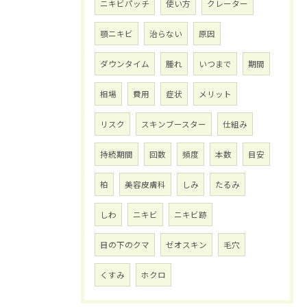
ニキビパッチ
使い方
クレーター
顎ニキビ
治らない
原因
ダウンタイム
腫れ
いつまで
期間
相場
費用
症状
メリット
リスク
スキンブースター
仕組み
持続期間
回数
頻度
本数
目安
柏
美容皮膚科
しみ
たるみ
しわ
ニキビ
ニキビ跡
目の下のクマ
ゼオスキン
毛穴
くすみ
ホクロ