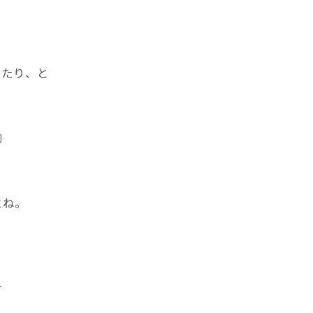
きたり、と

よね。
す