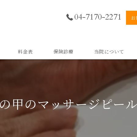
04-7170-2271
お
料金表
保険診療
当院について
美肌
小顔
の甲のマッサージピール
二重顎
黒ずみ
スキンケア