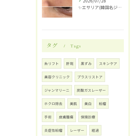
2026/07/28
✨エサリア(韓国名ジュブアセル)導入します✨
タグ
Tags
糸リフト
肝斑
黒ずみ
スキンケア
美容クリニック
プラスリストア
ジャンマリーニ
炭酸ガスレーザー
ホクロ除去
美肌
美白
紛瘤
手術
皮膚腫瘍
保険診療
炎症性紛瘤
レーザー
経過