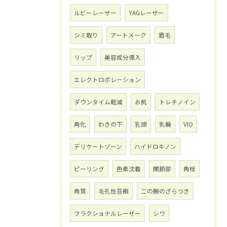
ルビーレーザー
YAGレーザー
シミ取り
アートメーク
眉毛
リップ
美容成分導入
エレクトロポレーション
ダウンタイム軽減
お尻
トレチノイン
角化
わきの下
乳頭
乳輪
VIO
デリケートゾーン
ハイドロキノン
ピーリング
色素沈着
関節部
角栓
角質
毛孔性苔癬
二の腕のざらつき
フラクショナルレーザー
シワ