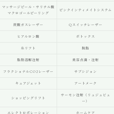
マッサージピール・サリチル酸
ピンクインティメイトシステム
マクロゴールピーリング
炭酸ガスレーザー
Qスイッチレーザー
ヒアルロン酸
ボトックス
糸リフト
脱脂
脂肪溶解注射
美容点滴・注射
フラクショナルCO2レーザー
サブシジョン
キュアジェット
アートメーク
サーモン注射（リュジュビュ
ショッピングリフト
ー）
エレクトロポレーション
ホームケア