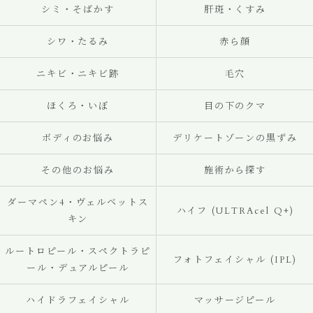
シミ・そばかす
肝斑・くすみ
シワ・たるみ
赤ら顔
ニキビ・ニキビ跡
毛穴
ほくろ・いぼ
目の下のクマ
ボディのお悩み
デリケートゾーンの黒ずみ
その他のお悩み
施術から探す
ダーマペン4・ヴェルベットス
ハイフ (ULTRAcel Q+)
キン
ルートロピール・スペクトラピ
フォトフェイシャル (IPL)
ール・デュアルピール
ハイドラフェイシャル
マッサージピール