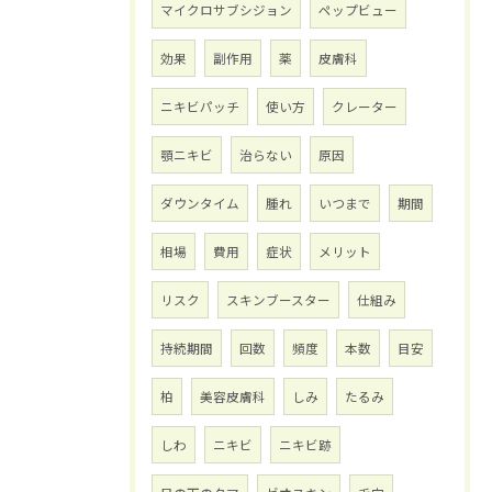
マイクロサブシジョン
ペップビュー
効果
副作用
薬
皮膚科
ニキビパッチ
使い方
クレーター
顎ニキビ
治らない
原因
ダウンタイム
腫れ
いつまで
期間
相場
費用
症状
メリット
リスク
スキンブースター
仕組み
持続期間
回数
頻度
本数
目安
柏
美容皮膚科
しみ
たるみ
しわ
ニキビ
ニキビ跡