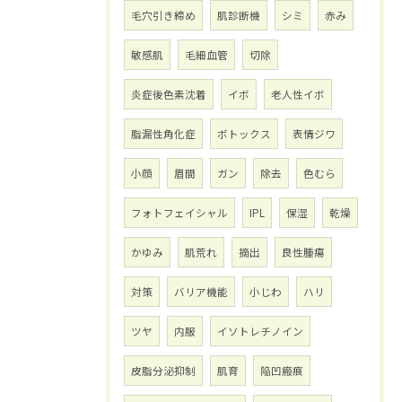
毛穴引き締め
肌診断機
シミ
赤み
敏感肌
毛細血管
切除
炎症後色素沈着
イボ
老人性イボ
脂漏性角化症
ボトックス
表情ジワ
小顔
眉間
ガン
除去
色むら
フォトフェイシャル
IPL
保湿
乾燥
かゆみ
肌荒れ
摘出
良性腫瘍
対策
バリア機能
小じわ
ハリ
ツヤ
内服
イソトレチノイン
皮脂分泌抑制
肌育
陥凹瘢痕