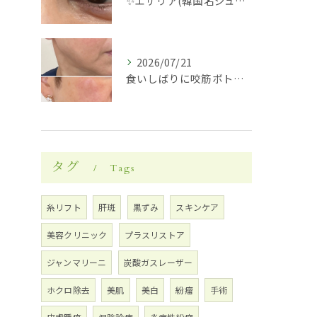
✨エサリア(韓国名ジュブアセル)導入します✨
2026/07/21
食いしばりに咬筋ボトックス
タグ
Tags
糸リフト
肝斑
黒ずみ
スキンケア
美容クリニック
プラスリストア
ジャンマリーニ
炭酸ガスレーザー
ホクロ除去
美肌
美白
紛瘤
手術