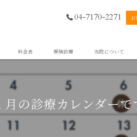
04-7170-2271
お
料金表
保険診療
当院について
美肌
小顔
１月の診療カレンダーで
二重顎
黒ずみ
スキンケア