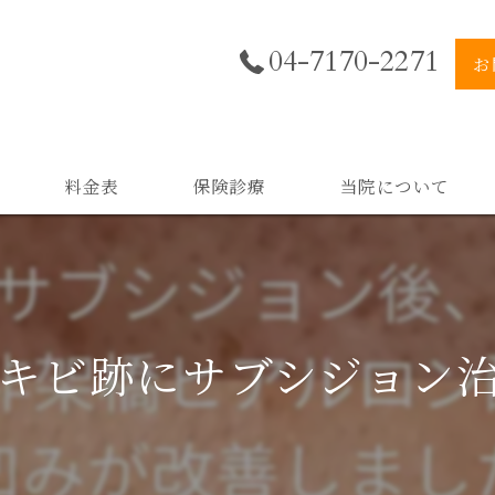
04-7170-2271
お
料金表
保険診療
当院について
美肌
小顔
キビ跡にサブシジョン治療
二重顎
黒ずみ
スキンケア