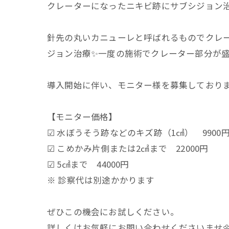
クレーターになったニキビ跡にサブシジョン
針先の丸いカニューレと呼ばれるものでクレ
ジョン治療✨一度の施術でクレーター部分が
導入開始に伴い、モニター様を募集しておりま
【モニター価格】
☑︎ 水ぼうそう跡などのキズ跡（1㎠） 9900
☑︎ こめかみ片側または2㎠まで 22000円
☑︎ 5㎠まで 44000円
※ 診察代は別途かかります
ぜひこの機会にお試しください。
詳しくはお気軽にお問い合わせくださいませ