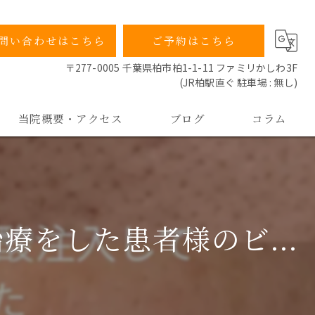
問い合わせはこちら
ご予約はこちら
〒277-0005 千葉県柏市柏1-1-11 ファミリかしわ3F
(JR柏駅直ぐ 駐車場 : 無し)
当院概要・アクセス
ブログ
コラム
当院の特徴
院長ごあいさつ
をした患者様のビ...
よくあるご質問