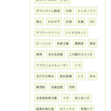
ダウンタイム軽減
お尻
トレチノイン
角化
わきの下
乳頭
乳輪
VIO
デリケートゾーン
ハイドロキノン
ピーリング
色素沈着
関節部
角栓
角質
毛孔性苔癬
二の腕のざらつき
フラクショナルレーザー
シワ
毛穴引き締め
肌診断機
シミ
赤み
敏感肌
毛細血管
切除
炎症後色素沈着
イボ
老人性イボ
脂漏性角化症
ボトックス
表情ジワ