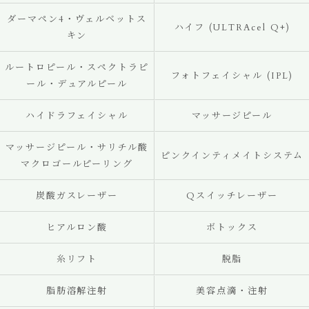
ダーマペン4・ヴェルベットス
ハイフ (ULTRAcel Q+)
キン
ルートロピール・スペクトラピ
フォトフェイシャル (IPL)
ール・デュアルピール
ハイドラフェイシャル
マッサージピール
マッサージピール・サリチル酸
ピンクインティメイトシステム
マクロゴールピーリング
炭酸ガスレーザー
Qスイッチレーザー
ヒアルロン酸
ボトックス
糸リフト
脱脂
脂肪溶解注射
美容点滴・注射