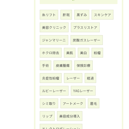
糸リフト
肝斑
黒ずみ
スキンケア
美容クリニック
プラスリストア
ジャンマリーニ
炭酸ガスレーザー
ホクロ除去
美肌
美白
紛瘤
手術
皮膚腫瘍
保険診療
炎症性紛瘤
レーザー
経過
ルビーレーザー
YAGレーザー
シミ取り
アートメーク
眉毛
リップ
美容成分導入
エレクトロポレーション