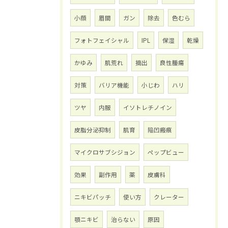
小顔
眉間
ガン
除去
色むら
フォトフェイシャル
IPL
保湿
乾燥
かゆみ
肌荒れ
摘出
良性腫瘍
対策
バリア機能
小じわ
ハリ
ツヤ
内服
イソトレチノイン
皮脂分泌抑制
肌育
陥凹瘢痕
マイクロサブシジョン
ペップビュー
効果
副作用
薬
皮膚科
ニキビパッチ
使い方
クレーター
顎ニキビ
治らない
原因