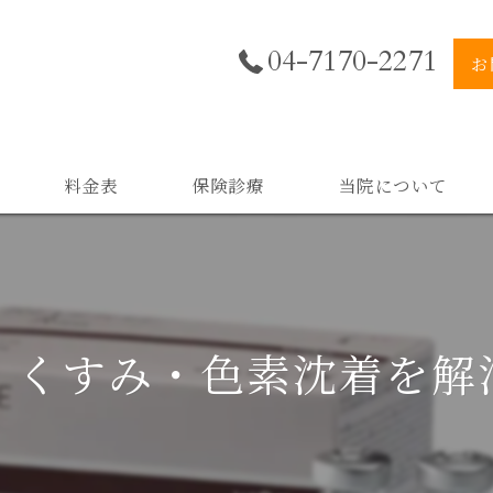
04-7170-2271
お
料金表
保険診療
当院について
美肌
小顔
・くすみ・色素沈着を解
二重顎
黒ずみ
スキンケア