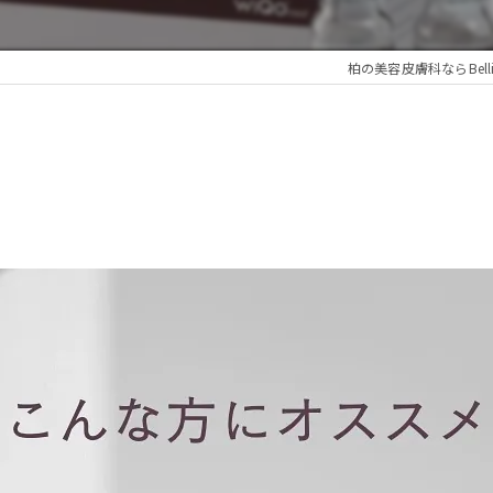
柏の美容皮膚科ならBellis sk
る