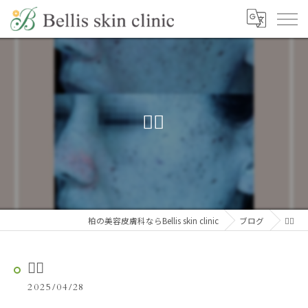
✍🏻
柏の美容皮膚科ならBellis skin clinic
ブログ
✍🏻
✍🏻
2025/04/28