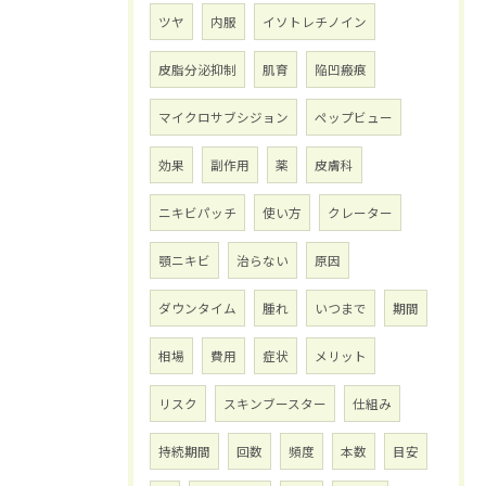
ツヤ
内服
イソトレチノイン
皮脂分泌抑制
肌育
陥凹瘢痕
マイクロサブシジョン
ペップビュー
効果
副作用
薬
皮膚科
ニキビパッチ
使い方
クレーター
顎ニキビ
治らない
原因
ダウンタイム
腫れ
いつまで
期間
相場
費用
症状
メリット
リスク
スキンブースター
仕組み
持続期間
回数
頻度
本数
目安