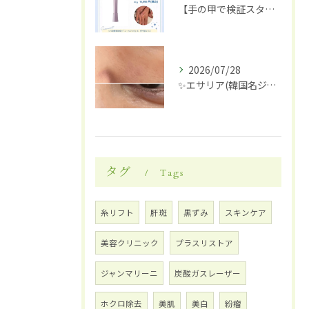
【手の甲で検証スタート】✋✨
2026/07/28
✨エサリア(韓国名ジュブアセル)導入します✨
タグ
Tags
糸リフト
肝斑
黒ずみ
スキンケア
美容クリニック
プラスリストア
ジャンマリーニ
炭酸ガスレーザー
ホクロ除去
美肌
美白
紛瘤