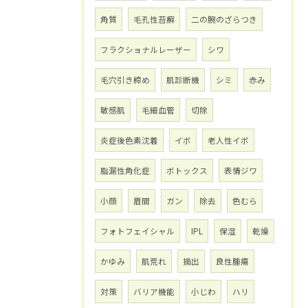
角質
毛孔性苔癬
二の腕のざらつき
フラクショナルレーザー
シワ
毛穴引き締め
肌診断機
シミ
赤み
敏感肌
毛細血管
切除
炎症後色素沈着
イボ
老人性イボ
脂漏性角化症
ボトックス
表情ジワ
小顔
眉間
ガン
除去
色むら
フォトフェイシャル
IPL
保湿
乾燥
かゆみ
肌荒れ
摘出
良性腫瘍
対策
バリア機能
小じわ
ハリ