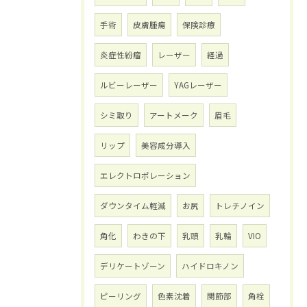
手術
皮膚腫瘍
保険診療
炎症性紛瘤
レーザー
経過
ルビーレーザー
YAGレーザー
シミ取り
アートメーク
眉毛
リップ
美容成分導入
エレクトロポレーション
ダウンタイム軽減
お尻
トレチノイン
角化
わきの下
乳頭
乳輪
VIO
デリケートゾーン
ハイドロキノン
ピーリング
色素沈着
関節部
角栓