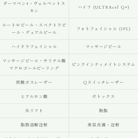
ダーマペン4・ヴェルベットス
ハイフ (ULTRAcel Q+)
キン
ルートロピール・スペクトラピ
フォトフェイシャル (IPL)
ール・デュアルピール
ハイドラフェイシャル
マッサージピール
マッサージピール・サリチル酸
ピンクインティメイトシステム
マクロゴールピーリング
炭酸ガスレーザー
Qスイッチレーザー
ヒアルロン酸
ボトックス
糸リフト
脱脂
脂肪溶解注射
美容点滴・注射