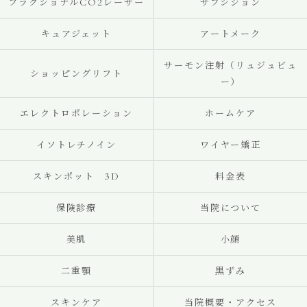
フラクショナルCO2レーザー
サブシジョン
キュアジェット
アートメーク
サーモン注射（リュジュビュ
ショッピングリフト
ー）
エレクトロポレーション
ホームケア
イソトレチノイン
ワイヤー矯正
スキンポット 3D
料金表
保険診療
当院について
美肌
小顔
二重顎
黒ずみ
スキンケア
当院概要・アクセス