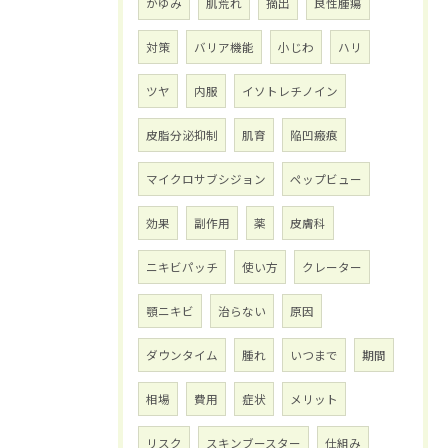
かゆみ
肌荒れ
摘出
良性腫瘍
対策
バリア機能
小じわ
ハリ
ツヤ
内服
イソトレチノイン
皮脂分泌抑制
肌育
陥凹瘢痕
マイクロサブシジョン
ペップビュー
効果
副作用
薬
皮膚科
ニキビパッチ
使い方
クレーター
顎ニキビ
治らない
原因
ダウンタイム
腫れ
いつまで
期間
相場
費用
症状
メリット
リスク
スキンブースター
仕組み