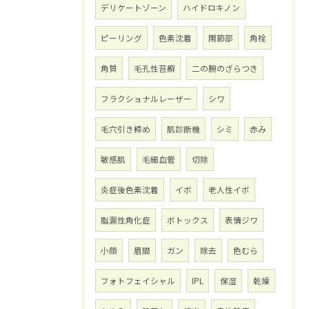
デリケートゾーン
ハイドロキノン
ピーリング
色素沈着
関節部
角栓
角質
毛孔性苔癬
二の腕のざらつき
フラクショナルレーザー
シワ
毛穴引き締め
肌診断機
シミ
赤み
敏感肌
毛細血管
切除
炎症後色素沈着
イボ
老人性イボ
脂漏性角化症
ボトックス
表情ジワ
小顔
眉間
ガン
除去
色むら
フォトフェイシャル
IPL
保湿
乾燥