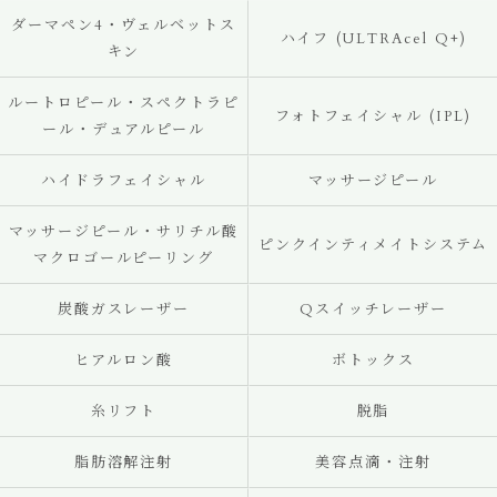
ダーマペン4・ヴェルベットス
ハイフ (ULTRAcel Q+)
キン
ルートロピール・スペクトラピ
フォトフェイシャル (IPL)
ール・デュアルピール
ハイドラフェイシャル
マッサージピール
マッサージピール・サリチル酸
ピンクインティメイトシステム
マクロゴールピーリング
炭酸ガスレーザー
Qスイッチレーザー
ヒアルロン酸
ボトックス
糸リフト
脱脂
脂肪溶解注射
美容点滴・注射