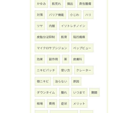
かゆみ
肌荒れ
摘出
良性腫瘍
対策
バリア機能
小じわ
ハリ
ツヤ
内服
イソトレチノイン
皮脂分泌抑制
肌育
陥凹瘢痕
マイクロサブシジョン
ペップビュー
効果
副作用
薬
皮膚科
ニキビパッチ
使い方
クレーター
顎ニキビ
治らない
原因
ダウンタイム
腫れ
いつまで
期間
相場
費用
症状
メリット