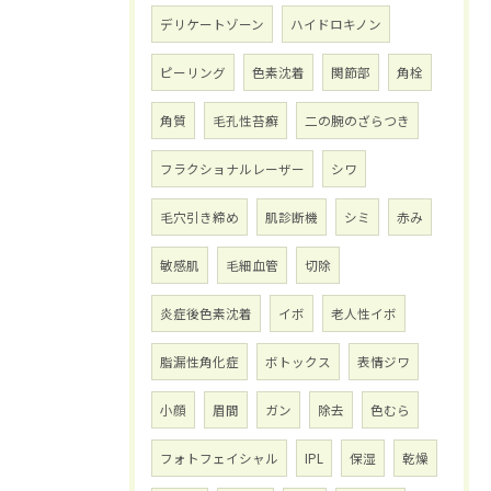
デリケートゾーン
ハイドロキノン
ピーリング
色素沈着
関節部
角栓
角質
毛孔性苔癬
二の腕のざらつき
フラクショナルレーザー
シワ
毛穴引き締め
肌診断機
シミ
赤み
敏感肌
毛細血管
切除
炎症後色素沈着
イボ
老人性イボ
脂漏性角化症
ボトックス
表情ジワ
小顔
眉間
ガン
除去
色むら
フォトフェイシャル
IPL
保湿
乾燥