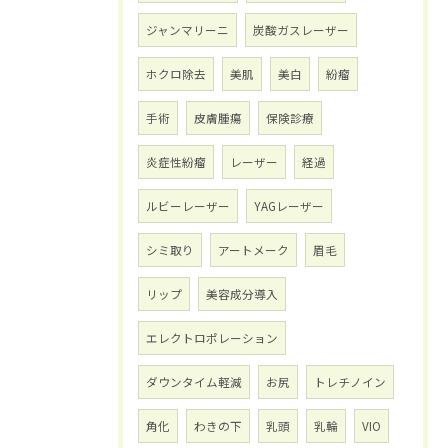
ジャンマリーニ
炭酸ガスレーザー
ホクロ除去
美肌
美白
紛瘤
手術
皮膚腫瘍
保険診療
炎症性紛瘤
レーザー
経過
ルビーレーザー
YAGレーザー
シミ取り
アートメーク
眉毛
リップ
美容成分導入
エレクトロポレーション
ダウンタイム軽減
お尻
トレチノイン
角化
わきの下
乳頭
乳輪
VIO