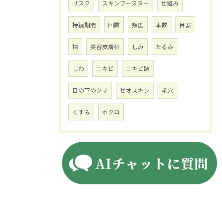
リスク
スキンブースター
仕組み
持続期間
回数
頻度
本数
目安
柏
美容皮膚科
しみ
たるみ
しわ
ニキビ
ニキビ跡
目の下のクマ
ゼオスキン
毛穴
くすみ
ホクロ