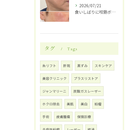
2026/07/21
食いしばりに咬筋ボトックス
タグ
Tags
糸リフト
肝斑
黒ずみ
スキンケア
美容クリニック
プラスリストア
ジャンマリーニ
炭酸ガスレーザー
ホクロ除去
美肌
美白
紛瘤
手術
皮膚腫瘍
保険診療
炎症性紛瘤
レーザー
経過