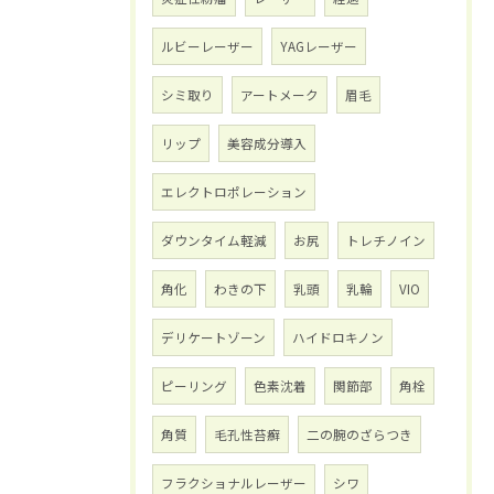
ルビーレーザー
YAGレーザー
シミ取り
アートメーク
眉毛
リップ
美容成分導入
エレクトロポレーション
ダウンタイム軽減
お尻
トレチノイン
角化
わきの下
乳頭
乳輪
VIO
デリケートゾーン
ハイドロキノン
ピーリング
色素沈着
関節部
角栓
角質
毛孔性苔癬
二の腕のざらつき
フラクショナルレーザー
シワ