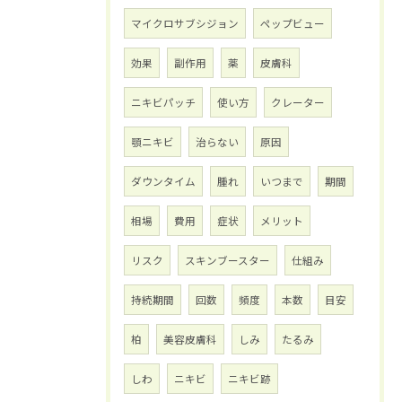
マイクロサブシジョン
ペップビュー
効果
副作用
薬
皮膚科
ニキビパッチ
使い方
クレーター
顎ニキビ
治らない
原因
ダウンタイム
腫れ
いつまで
期間
相場
費用
症状
メリット
リスク
スキンブースター
仕組み
持続期間
回数
頻度
本数
目安
柏
美容皮膚科
しみ
たるみ
しわ
ニキビ
ニキビ跡