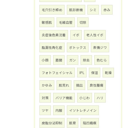
毛穴引き締め
肌診断機
シミ
赤み
敏感肌
毛細血管
切除
炎症後色素沈着
イボ
老人性イボ
脂漏性角化症
ボトックス
表情ジワ
小顔
眉間
ガン
除去
色むら
フォトフェイシャル
IPL
保湿
乾燥
かゆみ
肌荒れ
摘出
良性腫瘍
対策
バリア機能
小じわ
ハリ
ツヤ
内服
イソトレチノイン
皮脂分泌抑制
肌育
陥凹瘢痕