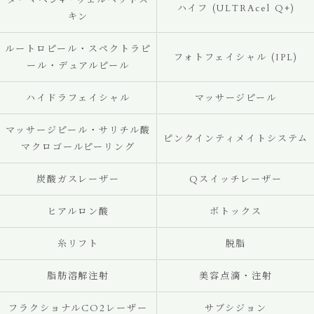
ダーマペン4・ヴェルベットス
ハイフ (ULTRAcel Q+)
キン
ルートロピール・スペクトラピ
フォトフェイシャル (IPL)
ール・デュアルピール
ハイドラフェイシャル
マッサージピール
マッサージピール・サリチル酸
ピンクインティメイトシステム
マクロゴールピーリング
炭酸ガスレーザー
Qスイッチレーザー
ヒアルロン酸
ボトックス
糸リフト
脱脂
脂肪溶解注射
美容点滴・注射
フラクショナルCO2レーザー
サブシジョン