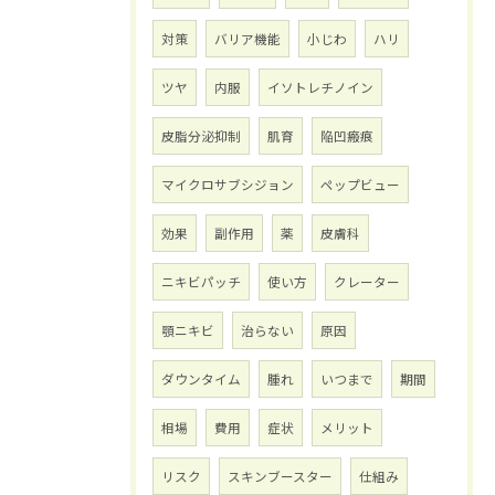
対策
バリア機能
小じわ
ハリ
ツヤ
内服
イソトレチノイン
皮脂分泌抑制
肌育
陥凹瘢痕
マイクロサブシジョン
ペップビュー
効果
副作用
薬
皮膚科
ニキビパッチ
使い方
クレーター
顎ニキビ
治らない
原因
ダウンタイム
腫れ
いつまで
期間
相場
費用
症状
メリット
リスク
スキンブースター
仕組み