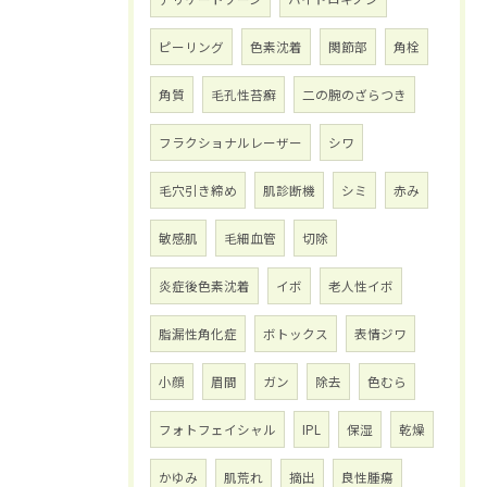
ピーリング
色素沈着
関節部
角栓
角質
毛孔性苔癬
二の腕のざらつき
フラクショナルレーザー
シワ
毛穴引き締め
肌診断機
シミ
赤み
敏感肌
毛細血管
切除
炎症後色素沈着
イボ
老人性イボ
脂漏性角化症
ボトックス
表情ジワ
小顔
眉間
ガン
除去
色むら
フォトフェイシャル
IPL
保湿
乾燥
かゆみ
肌荒れ
摘出
良性腫瘍