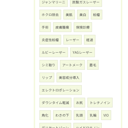
ジャンマリーニ
炭酸ガスレーザー
ホクロ除去
美肌
美白
紛瘤
手術
皮膚腫瘍
保険診療
炎症性紛瘤
レーザー
経過
ルビーレーザー
YAGレーザー
シミ取り
アートメーク
眉毛
リップ
美容成分導入
エレクトロポレーション
ダウンタイム軽減
お尻
トレチノイン
角化
わきの下
乳頭
乳輪
VIO
デリケートゾーン
ハイドロキノン