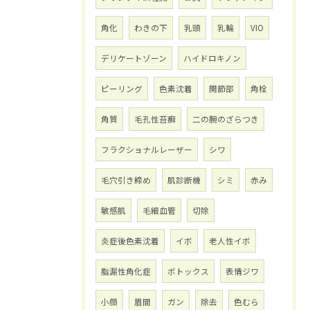
角化
わきの下
乳頭
乳輪
VIO
デリケートゾーン
ハイドロキノン
ピーリング
色素沈着
関節部
角栓
角質
毛孔性苔癬
二の腕のざらつき
フラクショナルレーザー
シワ
毛穴引き締め
肌診断機
シミ
赤み
敏感肌
毛細血管
切除
炎症後色素沈着
イボ
老人性イボ
脂漏性角化症
ボトックス
表情ジワ
小顔
眉間
ガン
除去
色むら