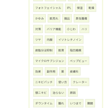
フォトフェイシャル
IPL
保湿
乾燥
かゆみ
肌荒れ
摘出
良性腫瘍
対策
バリア機能
小じわ
ハリ
ツヤ
内服
イソトレチノイン
皮脂分泌抑制
肌育
陥凹瘢痕
マイクロサブシジョン
ペップビュー
効果
副作用
薬
皮膚科
ニキビパッチ
使い方
クレーター
顎ニキビ
治らない
原因
ダウンタイム
腫れ
いつまで
期間