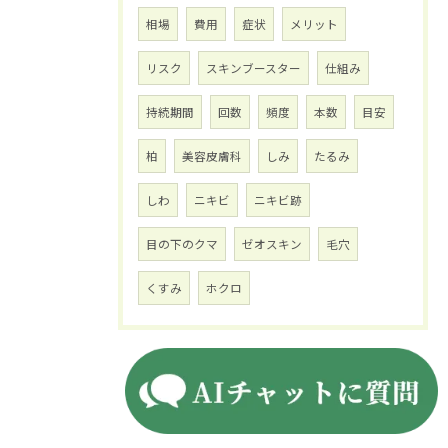
相場
費用
症状
メリット
リスク
スキンブースター
仕組み
持続期間
回数
頻度
本数
目安
柏
美容皮膚科
しみ
たるみ
しわ
ニキビ
ニキビ跡
目の下のクマ
ゼオスキン
毛穴
くすみ
ホクロ