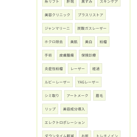
糸リフト
肝斑
黒ずみ
スキンケア
美容クリニック
プラスリストア
ジャンマリーニ
炭酸ガスレーザー
ホクロ除去
美肌
美白
紛瘤
手術
皮膚腫瘍
保険診療
炎症性紛瘤
レーザー
経過
ルビーレーザー
YAGレーザー
シミ取り
アートメーク
眉毛
リップ
美容成分導入
エレクトロポレーション
ダウンタイム軽減
お尻
トレチノイン