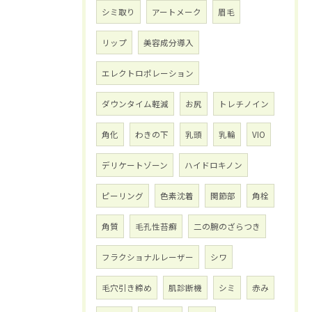
シミ取り
アートメーク
眉毛
リップ
美容成分導入
エレクトロポレーション
ダウンタイム軽減
お尻
トレチノイン
角化
わきの下
乳頭
乳輪
VIO
デリケートゾーン
ハイドロキノン
ピーリング
色素沈着
関節部
角栓
角質
毛孔性苔癬
二の腕のざらつき
フラクショナルレーザー
シワ
毛穴引き締め
肌診断機
シミ
赤み