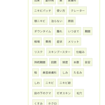
効果
副作用
薬
皮膚科
ニキビパッチ
使い方
クレーター
顎ニキビ
治らない
原因
ダウンタイム
腫れ
いつまで
期間
相場
費用
症状
メリット
リスク
スキンブースター
仕組み
持続期間
回数
頻度
本数
目安
柏
美容皮膚科
しみ
たるみ
しわ
ニキビ
ニキビ跡
目の下のクマ
ゼオスキン
毛穴
くすみ
ホクロ