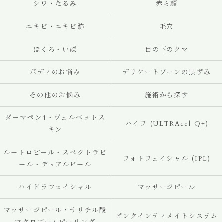
シワ・たるみ
赤ら顔
ニキビ・ニキビ跡
毛穴
ほくろ・いぼ
目の下のクマ
ボディのお悩み
デリケートゾーンの黒ずみ
その他のお悩み
施術から探す
ダーマペン4・ヴェルベットス
ハイフ (ULTRAcel Q+)
キン
ルートロピール・スペクトラピ
フォトフェイシャル (IPL)
ール・デュアルピール
ハイドラフェイシャル
マッサージピール
マッサージピール・サリチル酸
ピンクインティメイトシステム