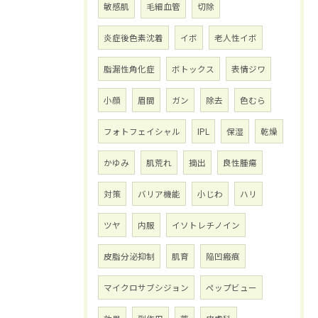
敏感肌
毛細血管
切除
炎症後色素沈着
イボ
老人性イボ
脂漏性角化症
ボトックス
表情ジワ
小顔
眉間
ガン
除去
色むら
フォトフェイシャル
IPL
保湿
乾燥
かゆみ
肌荒れ
摘出
良性腫瘍
対策
バリア機能
小じわ
ハリ
ツヤ
内服
イソトレチノイン
皮脂分泌抑制
肌育
陥凹瘢痕
マイクロサブシジョン
ペップビュー