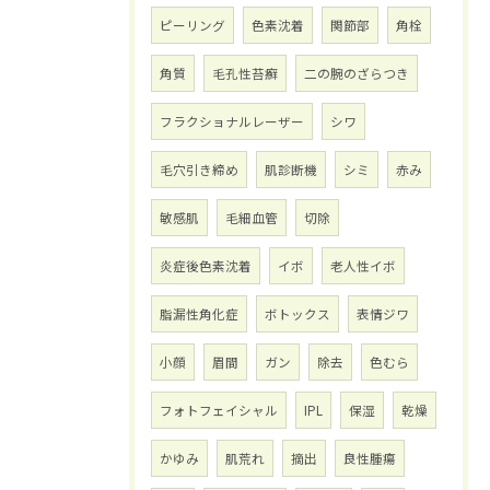
ピーリング
色素沈着
関節部
角栓
角質
毛孔性苔癬
二の腕のざらつき
フラクショナルレーザー
シワ
毛穴引き締め
肌診断機
シミ
赤み
敏感肌
毛細血管
切除
炎症後色素沈着
イボ
老人性イボ
脂漏性角化症
ボトックス
表情ジワ
小顔
眉間
ガン
除去
色むら
フォトフェイシャル
IPL
保湿
乾燥
かゆみ
肌荒れ
摘出
良性腫瘍