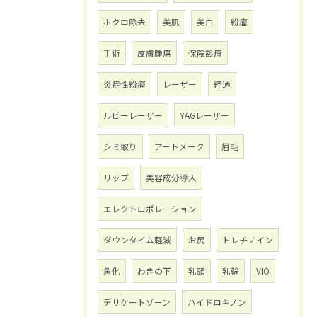
ホクロ除去
美肌
美白
紛瘤
手術
皮膚腫瘍
保険診療
炎症性紛瘤
レーザー
経過
ルビーレーザー
YAGレーザー
シミ取り
アートメーク
眉毛
リップ
美容成分導入
エレクトロポレーション
ダウンタイム軽減
お尻
トレチノイン
角化
わきの下
乳頭
乳輪
VIO
デリケートゾーン
ハイドロキノン