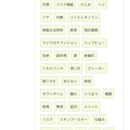
対策
バリア機能
小じわ
ハリ
ツヤ
内服
イソトレチノイン
皮脂分泌抑制
肌育
陥凹瘢痕
マイクロサブシジョン
ペップビュー
効果
副作用
薬
皮膚科
ニキビパッチ
使い方
クレーター
顎ニキビ
治らない
原因
ダウンタイム
腫れ
いつまで
期間
相場
費用
症状
メリット
リスク
スキンブースター
仕組み