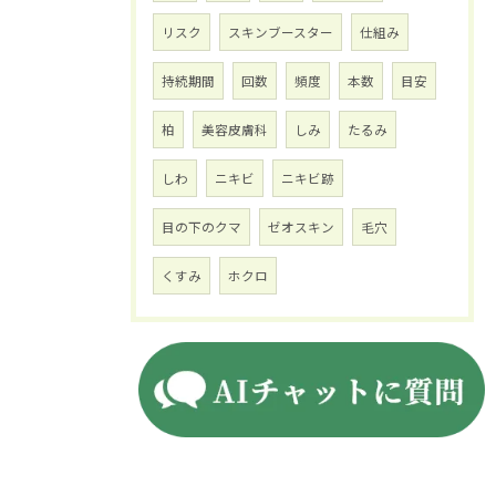
リスク
スキンブースター
仕組み
持続期間
回数
頻度
本数
目安
柏
美容皮膚科
しみ
たるみ
しわ
ニキビ
ニキビ跡
目の下のクマ
ゼオスキン
毛穴
くすみ
ホクロ