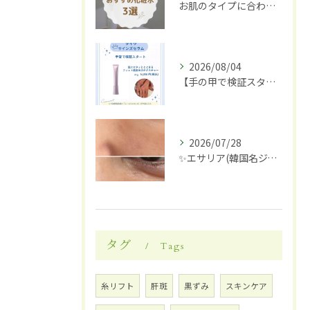
お肌のタイプに合わせた化粧水選び
2026/08/04
【手の甲で検証スタート】✋✨
2026/07/28
✨エサリア(韓国名ジュブアセル)導入します✨
タグ
Tags
糸リフト
肝斑
黒ずみ
スキンケア