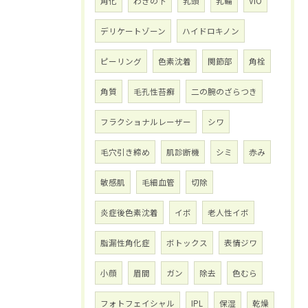
角化
わきの下
乳頭
乳輪
VIO
デリケートゾーン
ハイドロキノン
ピーリング
色素沈着
関節部
角栓
角質
毛孔性苔癬
二の腕のざらつき
フラクショナルレーザー
シワ
毛穴引き締め
肌診断機
シミ
赤み
敏感肌
毛細血管
切除
炎症後色素沈着
イボ
老人性イボ
脂漏性角化症
ボトックス
表情ジワ
小顔
眉間
ガン
除去
色むら
フォトフェイシャル
IPL
保湿
乾燥