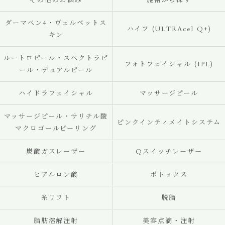
その他のお悩み
施術から探す
ダーマペン4・ヴェルベットス
ハイフ (ULTRAcel Q+)
キン
ルートロピール・スペクトラピ
フォトフェイシャル (IPL)
ール・デュアルピール
ハイドラフェイシャル
マッサージピール
マッサージピール・サリチル酸
ピンクインティメイトシステム
マクロゴールピーリング
炭酸ガスレーザー
Qスイッチレーザー
ヒアルロン酸
ボトックス
糸リフト
脱脂
脂肪溶解注射
美容点滴・注射