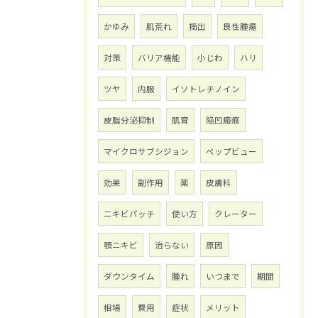
かゆみ
肌荒れ
摘出
良性腫瘍
対策
バリア機能
小じわ
ハリ
ツヤ
内服
イソトレチノイン
皮脂分泌抑制
肌育
陥凹瘢痕
マイクロサブシジョン
ペップビュー
効果
副作用
薬
皮膚科
ニキビパッチ
使い方
クレーター
顎ニキビ
治らない
原因
ダウンタイム
腫れ
いつまで
期間
相場
費用
症状
メリット