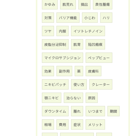
かゆみ
肌荒れ
摘出
良性腫瘍
対策
バリア機能
小じわ
ハリ
ツヤ
内服
イソトレチノイン
皮脂分泌抑制
肌育
陥凹瘢痕
マイクロサブシジョン
ペップビュー
効果
副作用
薬
皮膚科
ニキビパッチ
使い方
クレーター
顎ニキビ
治らない
原因
ダウンタイム
腫れ
いつまで
期間
相場
費用
症状
メリット