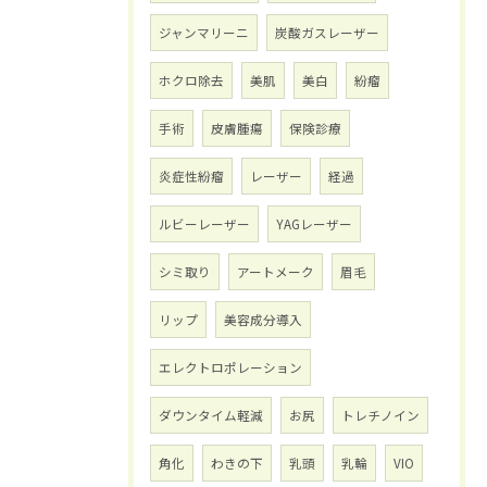
ジャンマリーニ
炭酸ガスレーザー
ホクロ除去
美肌
美白
紛瘤
手術
皮膚腫瘍
保険診療
炎症性紛瘤
レーザー
経過
ルビーレーザー
YAGレーザー
シミ取り
アートメーク
眉毛
リップ
美容成分導入
エレクトロポレーション
ダウンタイム軽減
お尻
トレチノイン
角化
わきの下
乳頭
乳輪
VIO