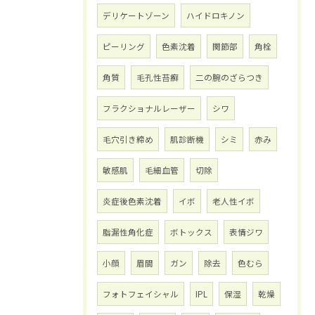
デリケートゾーン
ハイドロキノン
ピーリング
色素沈着
関節部
角栓
角質
毛孔性苔癬
二の腕のざらつき
フラクショナルレーザー
シワ
毛穴引き締め
肌診断機
シミ
赤み
敏感肌
毛細血管
切除
炎症後色素沈着
イボ
老人性イボ
脂漏性角化症
ボトックス
表情ジワ
小顔
眉間
ガン
除去
色むら
フォトフェイシャル
IPL
保湿
乾燥