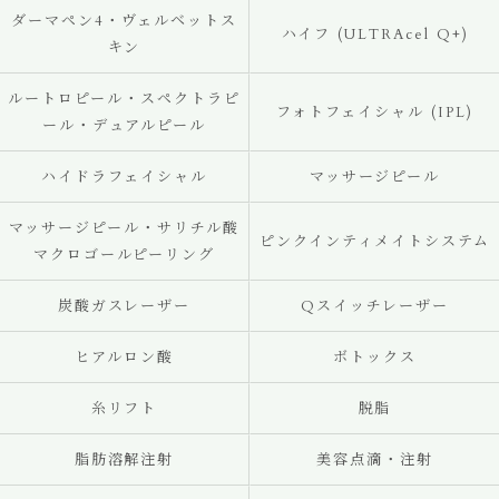
ダーマペン4・ヴェルベットス
ハイフ (ULTRAcel Q+)
キン
ルートロピール・スペクトラピ
フォトフェイシャル (IPL)
ール・デュアルピール
ハイドラフェイシャル
マッサージピール
マッサージピール・サリチル酸
ピンクインティメイトシステム
マクロゴールピーリング
炭酸ガスレーザー
Qスイッチレーザー
ヒアルロン酸
ボトックス
糸リフト
脱脂
脂肪溶解注射
美容点滴・注射