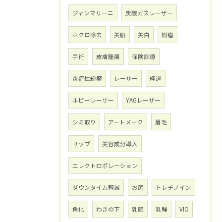
ジャンマリーニ
炭酸ガスレーザー
ホクロ除去
美肌
美白
紛瘤
手術
皮膚腫瘍
保険診療
炎症性紛瘤
レーザー
経過
ルビーレーザー
YAGレーザー
シミ取り
アートメーク
眉毛
リップ
美容成分導入
エレクトロポレーション
ダウンタイム軽減
お尻
トレチノイン
角化
わきの下
乳頭
乳輪
VIO