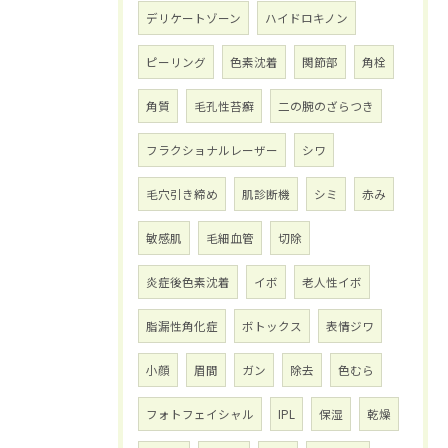
デリケートゾーン
ハイドロキノン
ピーリング
色素沈着
関節部
角栓
角質
毛孔性苔癬
二の腕のざらつき
フラクショナルレーザー
シワ
毛穴引き締め
肌診断機
シミ
赤み
敏感肌
毛細血管
切除
炎症後色素沈着
イボ
老人性イボ
脂漏性角化症
ボトックス
表情ジワ
小顔
眉間
ガン
除去
色むら
フォトフェイシャル
IPL
保湿
乾燥