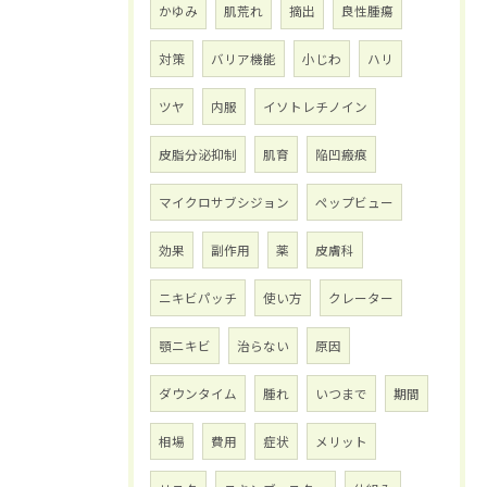
かゆみ
肌荒れ
摘出
良性腫瘍
対策
バリア機能
小じわ
ハリ
ツヤ
内服
イソトレチノイン
皮脂分泌抑制
肌育
陥凹瘢痕
マイクロサブシジョン
ペップビュー
効果
副作用
薬
皮膚科
ニキビパッチ
使い方
クレーター
顎ニキビ
治らない
原因
ダウンタイム
腫れ
いつまで
期間
相場
費用
症状
メリット