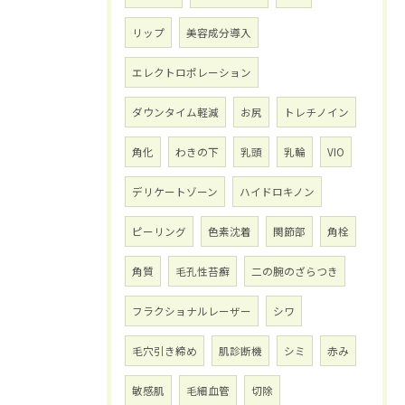
リップ
美容成分導入
エレクトロポレーション
ダウンタイム軽減
お尻
トレチノイン
角化
わきの下
乳頭
乳輪
VIO
デリケートゾーン
ハイドロキノン
ピーリング
色素沈着
関節部
角栓
角質
毛孔性苔癬
二の腕のざらつき
フラクショナルレーザー
シワ
毛穴引き締め
肌診断機
シミ
赤み
敏感肌
毛細血管
切除