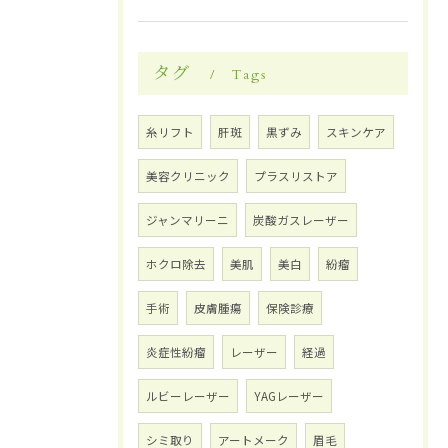
タグ
Tags
糸リフト
肝斑
黒ずみ
スキンケア
美容クリニック
プラスリストア
ジャンマリーニ
炭酸ガスレーザー
ホクロ除去
美肌
美白
紛瘤
手術
皮膚腫瘍
保険診療
炎症性紛瘤
レーザー
経過
ルビーレーザー
YAGレーザー
シミ取り
アートメーク
眉毛