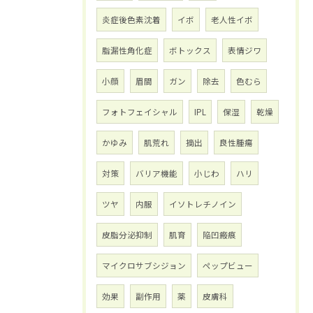
炎症後色素沈着
イボ
老人性イボ
脂漏性角化症
ボトックス
表情ジワ
小顔
眉間
ガン
除去
色むら
フォトフェイシャル
IPL
保湿
乾燥
かゆみ
肌荒れ
摘出
良性腫瘍
対策
バリア機能
小じわ
ハリ
ツヤ
内服
イソトレチノイン
皮脂分泌抑制
肌育
陥凹瘢痕
マイクロサブシジョン
ペップビュー
効果
副作用
薬
皮膚科