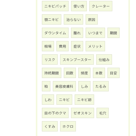
ニキビパッチ
使い方
クレーター
顎ニキビ
治らない
原因
ダウンタイム
腫れ
いつまで
期間
相場
費用
症状
メリット
リスク
スキンブースター
仕組み
持続期間
回数
頻度
本数
目安
柏
美容皮膚科
しみ
たるみ
しわ
ニキビ
ニキビ跡
目の下のクマ
ゼオスキン
毛穴
くすみ
ホクロ