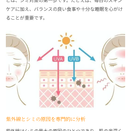
とは、シミ対策の第一歩です。たとえば、毎日のスキン
食事と睡眠が与えるシミリスクの違い
ケアに加え、バランスの良い食事や十分な睡眠を心がけ
顔のシミ原因を防ぐ毎日のケア習慣
ることが重要です。
美容皮膚科で学ぶ顔シミ原因の見極め方
女性ホルモンとシミ発生の意外な関係
女性ホルモンの変化とシミ原因の関連性
肝斑原因とホルモンバランスの深い関係
加齢による女性ホルモン低下で増えるシミ
生理周期や妊娠中に現れるシミの特徴
美容皮膚科が考えるホルモン関連のシミ対
策
ストレスがシミの原因になる理由と対策
ストレスがシミ原因になるメカニズムを解
紫外線とシミの原因を専門的に分析
説
紫外線はシミの最大の原因のひとつであり、肌の奥深く