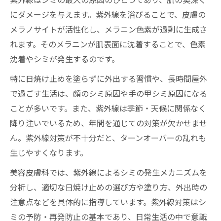
自律神経の乱れとシミ発生リスクとの関係
にダメージを与えます。紫外線を浴びることで、皮膚の
ストレス解消でシミリスクを下げる方法
メラノサイトが活性化し、メラニン色素が過剰に生成さ
美容皮膚科視点のストレスケアとシミ対策
れます。そのメラニンが肌表面に沈着することで、色素
日常に潜むシミ原因ストレスへの向き合い
沈着やシミが発生するのです。
方
特に日焼け止めを塗らずに外出する習慣や、長時間屋外
で過ごす生活は、顔のシミ原因や手の甲シミ原因になる
ことが多いです。また、紫外線は季節・天候に関係なく
降り注いでいるため、年間を通じての対策が欠かせませ
ん。紫外線対策が不十分だと、ターンオーバーの乱れも
生じやすくなります。
美容皮膚科では、紫外線によるシミの発生メカニズムを
分析し、適切な日焼け止めの選び方や塗り方、外出時の
注意点などを具体的に指導しています。紫外線対策はシ
ミの予防・再発防止の基本であり、日常生活の中で意識