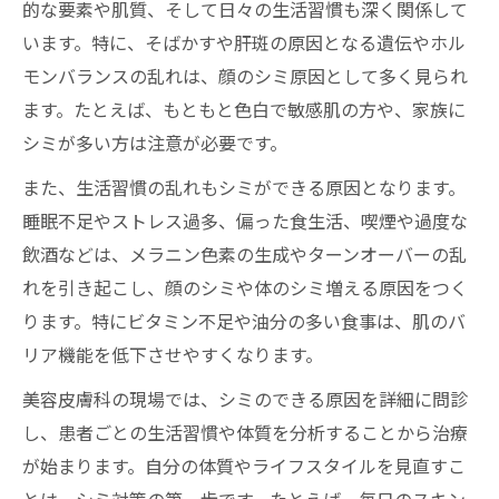
シミできる原因から考える正しい紫外線対
的な要素や肌質、そして日々の生活習慣も深く関係して
策
います。特に、そばかすや肝斑の原因となる遺伝やホル
モンバランスの乱れは、顔のシミ原因として多く見られ
日常で実践できるシミ予防ケアのポイント
ます。たとえば、もともと色白で敏感肌の方や、家族に
急にシミが増えた時の主な誘因とは
シミが多い方は注意が必要です。
急にシミが増えた原因と見逃しやすい要因
また、生活習慣の乱れもシミができる原因となります。
シミが増える時期に注意すべき生活習慣
睡眠不足やストレス過多、偏った食生活、喫煙や過度な
ストレスや睡眠不足がシミ増加に及ぼす影
飲酒などは、メラニン色素の生成やターンオーバーの乱
響
れを引き起こし、顔のシミや体のシミ増える原因をつく
ホルモンバランスの乱れによるシミ原因の
ります。特にビタミン不足や油分の多い食事は、肌のバ
解説
リア機能を低下させやすくなります。
自己流ケアで悪化するシミ原因と対策法
美容皮膚科の現場では、シミのできる原因を詳細に問診
顔のシミ原因を見極める健康習慣
し、患者ごとの生活習慣や体質を分析することから治療
顔のシミ原因となる生活習慣をチェック
が始まります。自分の体質やライフスタイルを見直すこ
シミができやすい人の特徴とその対策