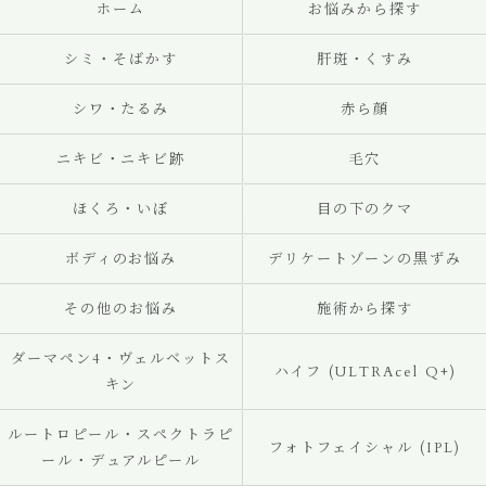
ホーム
お悩みから探す
シミ・そばかす
肝斑・くすみ
シワ・たるみ
赤ら顔
ニキビ・ニキビ跡
毛穴
ほくろ・いぼ
目の下のクマ
ボディのお悩み
デリケートゾーンの黒ずみ
その他のお悩み
施術から探す
ダーマペン4・ヴェルベットス
ハイフ (ULTRAcel Q+)
キン
ルートロピール・スペクトラピ
フォトフェイシャル (IPL)
ール・デュアルピール