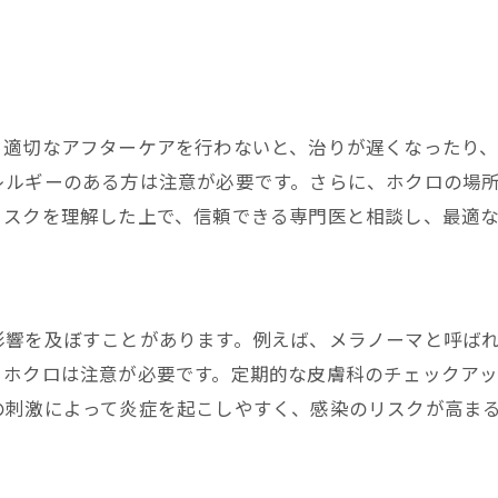
最新の非侵襲的ホクロ除去技術
技術選択の基準と専門医のおすすめ
ホクロ除去の施術プロセスを徹底解説
初回カウンセリングの流れ
。適切なアフターケアを行わないと、治りが遅くなったり
事前準備と注意点の確認
レルギーのある方は注意が必要です。さらに、ホクロの場
施術当日の流れと注意事項
リスクを理解した上で、信頼できる専門医と相談し、最適
施術中の痛みと対処法
施術後のすぐにするべきケア
施術後のダウンタイムとその過ごし方
影響を及ぼすことがあります。例えば、メラノーマと呼ば
術後のケア方法と回復期間について
るホクロは注意が必要です。定期的な皮膚科のチェックア
術後の正しいケア手順
の刺激によって炎症を起こしやすく、感染のリスクが高ま
回復期間中に避けるべき行為
。
感染予防と早期回復のポイント