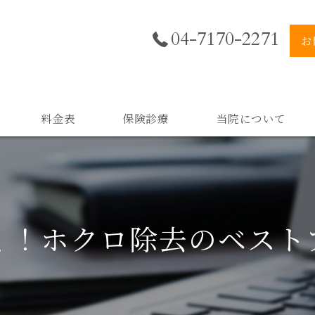
04-7170-2271
お
料金表
保険診療
当院について
美肌
小顔
く！ホクロ除去のベスト
二重顎
黒ずみ
スキンケア