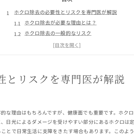
ホクロ除去の必要性とリスクを専門医が解説
ホクロ除去が必要な理由とは？
ホクロ除去の一般的なリスク
ホクロが原因で起こりうる健康問題
ホクロ除去前に知っておきたい注意点
ホクロ除去の適応基準とその判断
安全なホクロ除去のための準備
性とリスクを専門医が解説
最新技術を用いたホクロ除去術の概要
レーザー治療によるホクロ除去の特徴
電気焼灼法とその効果
容的な理由はもちろんですが、健康面でも重要です。ホクロ
切除手術のメリットとデメリット
に、日光によるダメージを受けやすい部分にあるホクロは
冷凍療法の適用ケースと注意点
ることで日常生活に支障をきたす場合もあります。このよ