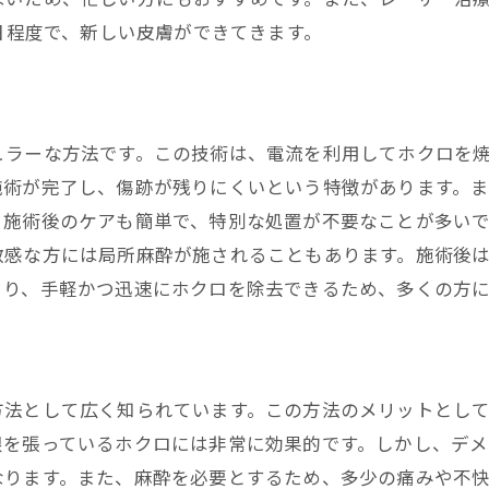
4日程度で、新しい皮膚ができてきます。
ホクロ除去後のスキンケアのポイント
食生活と生活習慣の見直し
紫外線対策と保湿の重要性
再発を防ぐための定期的なチェック
ュラーな方法です。この技術は、電流を利用してホクロを
施術が完了し、傷跡が残りにくいという特徴があります。
トラブル発生時のクリニックへの連絡手順
。施術後のケアも簡単で、特別な処置が不要なことが多い
敏感な方には局所麻酔が施されることもあります。施術後
より、手軽かつ迅速にホクロを除去できるため、多くの方
方法として広く知られています。この方法のメリットとし
根を張っているホクロには非常に効果的です。しかし、デメ
なります。また、麻酔を必要とするため、多少の痛みや不