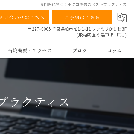
専門医に聞く！ホクロ除去のベストプラクティス
問い合わせはこちら
ご予約はこちら
〒277-0005 千葉県柏市柏1-1-11 ファミリかしわ3F
(JR柏駅直ぐ 駐車場 : 無し)
当院概要・アクセス
ブログ
コラム
当院の特徴
院長ごあいさつ
プラクティス
よくあるご質問