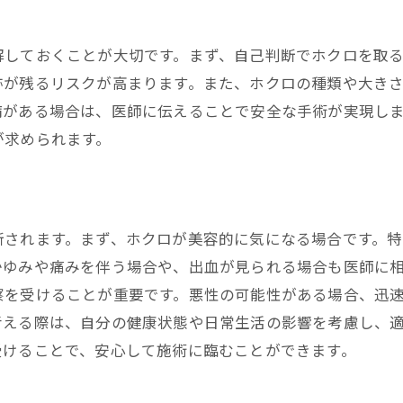
術後の肌を保護するスキンケア
術後の異常症状と対処法
解しておくことが大切です。まず、自己判断でホクロを取
クリニックへのフォローアップの重要性
跡が残るリスクが高まります。また、ホクロの種類や大き
病がある場合は、医師に伝えることで安全な手術が実現し
ホクロ除去のメリットとデメリット
が求められます。
ホクロ除去の美容効果と心理的効果
健康リスクの軽減と予防効果
ホクロ除去による副作用とその対策
費用対効果の観点からみたホクロ除去
断されます。まず、ホクロが美容的に気になる場合です。
かゆみや痛みを伴う場合や、出血が見られる場合も医師に
長期的な視点で見るホクロ除去の影響
察を受けることが重要です。悪性の可能性がある場合、迅
ホクロ除去を決断する前に考えるべきこと
考える際は、自分の健康状態や日常生活の影響を考慮し、
専門医が語るホクロ除去のベストプラクティス
受けることで、安心して施術に臨むことができます。
ホクロ除去で成功するためのポイント
専門医が推奨する施術方法