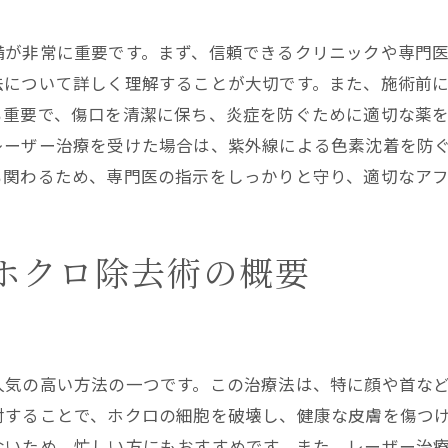
ホクロ除去のための最適なタイミング
備が非常に重要です。まず、信頼できるクリニックや専門
症例別のホクロ除去の成功事例
法について詳しく理解することが大切です。また、施術前
ホクロ除去のためのカスタマイズケア
も重要で、傷口を清潔に保ち、炎症を防ぐために適切な薬
専門医が教えるホクロ除去後のメンテナンス
レーザー治療を受けた場合は、紫外線による色素沈着を防
ホクロ除去に適したクリニックの選び方
も関わるため、専門医の指示をしっかりと守り、適切なア
信頼できるクリニックの見分け方
クリニック選びで重視すべきポイント
ホクロ除去術の概要
専門医の経歴と実績の確認方法
患者の口コミと評判の活用
カウンセリング時に確認すべき事項
クリニックの設備と技術のチェックポイント
人気の高い方法の一つです。この治療法は、特に顔や首な
ホクロ除去後の肌トラブルを避けるための注意点
射することで、ホクロの細胞を破壊し、健康な皮膚を傷つ
ないため、忙しい方にもおすすめです。また、レーザー治
術後の肌トラブルの兆候と対処法