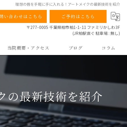
理想の唇を手軽に手に入れる！アートメイクの最新技術を紹介
問い合わせはこちら
ご予約はこちら
〒277-0005 千葉県柏市柏1-1-11 ファミリかしわ3F
(JR柏駅直ぐ 駐車場 : 無し)
当院概要・アクセス
ブログ
コラム
当院の特徴
院長ごあいさつ
クの最新技術を紹介
よくあるご質問