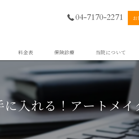
04-7170-2271
お
料金表
保険診療
当院について
美肌
小顔
手に入れる！アートメイ
二重顎
黒ずみ
スキンケア