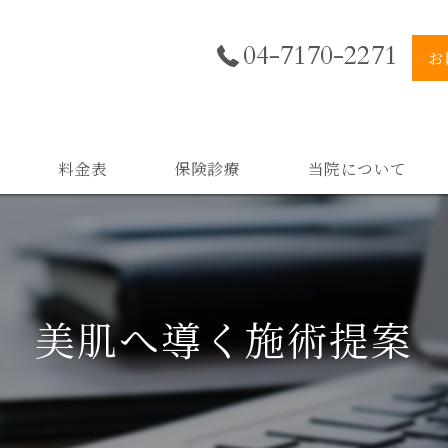
04-7170-2271
お
料金表
保険診療
当院について
美肌
小顔
美肌へ導く施術提案
二重顎
黒ずみ
スキンケア