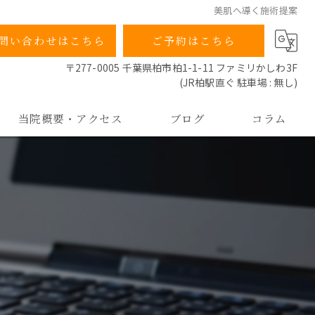
美肌へ導く施術提案
問い合わせはこちら
ご予約はこちら
〒277-0005 千葉県柏市柏1-1-11 ファミリかしわ3F
(JR柏駅直ぐ 駐車場 : 無し)
当院概要・アクセス
ブログ
コラム
当院の特徴
院長ごあいさつ
よくあるご質問